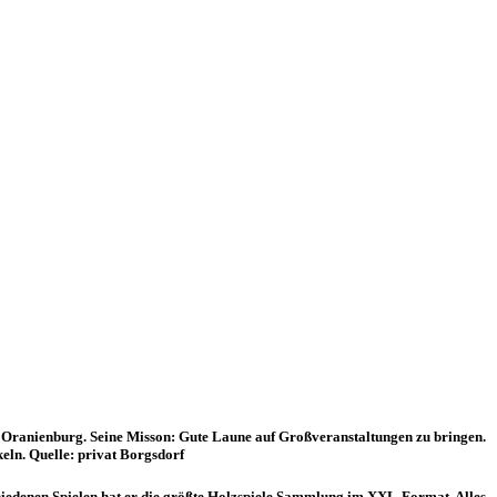
n Oranienburg. Seine Misson: Gute Laune auf Großveranstaltungen zu bringen.
eln. Quelle: privat Borgsdorf
iedenen Spielen hat er die größte Holzspiele Sammlung im XXL-Format. Alles