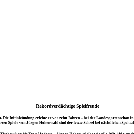
Rekordverdächtige Spielfreude
 Die Initialzündung erlebte er vor zehn Jahren – bei der Landesgartenschau i
rten Spiele von Jürgen Hohenwald sind der letzte Schrei bei nächtlichen Spektak
Tischcurling bis Trou Madame – Jürgen Hohenwald hat sie alle. Mit 146 versch