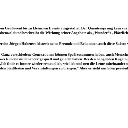
vom Großevent bis zu kleineren Events ausgestaltet. Der Quantensprung kam v
henwald und beschreibt die Wirkung seiner Angebote als „Wunder“: „Plötzlich w
rden Jürgen Hohenwald sowie seine Freunde und Bekannten auch diese Saison wie
tteln. Ganz verschiedene Generationen können Spaß zusammen haben, auch Mensch
i Runden miteinander gespielt und gelacht haben. Bei den hängenden Kugeln gi
Ich finde es immer wieder erstaunlich, wie lieb und nett die Leute miteinander 
zu den Stadtfesten und Veranstaltungen zu bringen.“ Aber er sieht auch den persö