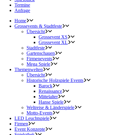
Termine
Anfrage
Home
Grossevents & Stadtfeste
Übersicht
Grossevent XS
Grossevent XL
Stadtfeste
Gartenschauen
Firmenevents
Mega Spiele
Themenwelten
Übersicht
Historische Holzspiele Events
Barock
Renaissance
Mittelalter
Hanse Spiele
Weltreise & Länderspiele
Motto-Events
LED Leuchtspiele
Firmen
Event Konzepte
Spielothek