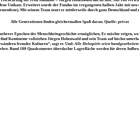
rfene Unikate. Erweitert wurde der Fundus im vergangenen halben Jahr mit neu 
Firmenfeste). Mit seinem Team tourt er mittlerweile durch ganz Deutschland un
Alle Generationen finden gleichermaßen Spaß daran. Quelle: privat
ehrere Epochen der Menschheitsgeschichte ermöglichen. Er möchte zeigen, wom
 fünf Kontinente vollziehen Jürgen Hohenwald und sein Team auf höchst unterha
Gewändern fremder Kulturen“, sagt er. Und:
Alle Holzspiele seien handgearbeitet
iehen
. Rund 180 Quadratmeter überdachte Lagerfläche werden für deren Aufbew