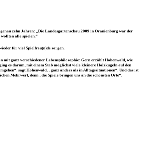
or genau zehn Jahren: „Die Landesgartenschau 2009 in Oranienburg war der
ollten alle spielen.“
der für viel Spielfreu(n)de sorgen.
en mit ganz verschiedener Lebensphilosophie: Gern erzählt Hohenwald, wie
ng es darum, mit einem Stab möglichst viele kleinere Holzkugeln auf den
umgehen“, sagt Hohenwald, „ganz anders als in Alltagssituationen“. Und das ist
nlichen Mehrwert, denn „die Spiele bringen uns an die schönsten Orte“.