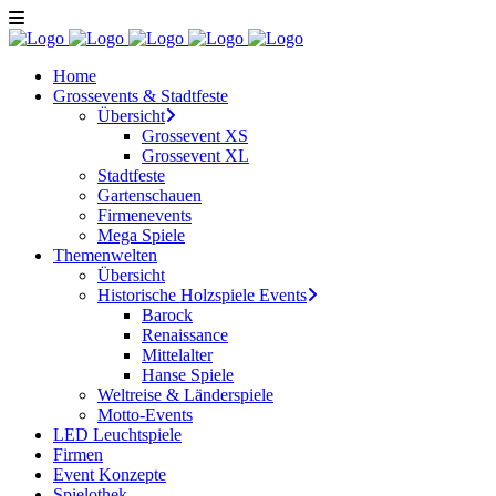
Home
Grossevents & Stadtfeste
Übersicht
Grossevent XS
Grossevent XL
Stadtfeste
Gartenschauen
Firmenevents
Mega Spiele
Themenwelten
Übersicht
Historische Holzspiele Events
Barock
Renaissance
Mittelalter
Hanse Spiele
Weltreise & Länderspiele
Motto-Events
LED Leuchtspiele
Firmen
Event Konzepte
Spielothek