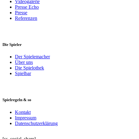
Videogalerie
Presse Echo
Presse
Referenzen
Die Spieler
Der Spielemacher
Über uns
Die Spielothek
Spielbar
Spielregeln & so
Kontakt
Impressum
Datenschutzerklärung
[ss_social_share]