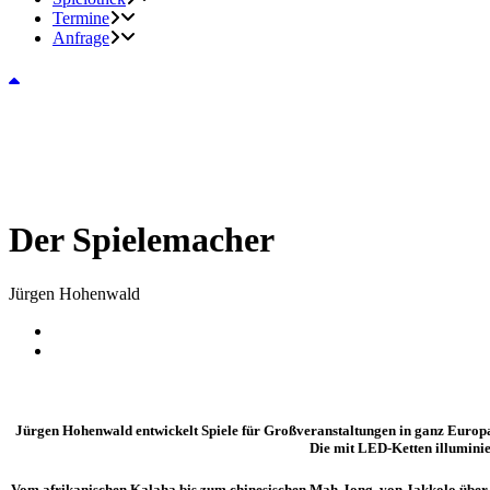
Termine
Anfrage
Der Spielemacher
Jürgen Hohenwald
Jürgen Hohenwald entwickelt Spiele für Großveranstaltungen in ganz Europa.
Die mit LED-Ketten illuminie
Vom afrikanischen Kalaha bis zum chinesischen Mah-Jong, von Jakkolo über 