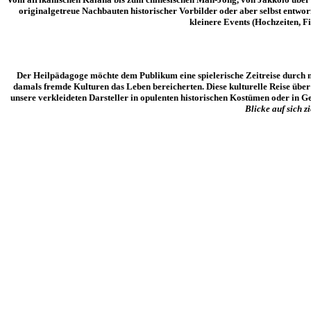
originalgetreue Nachbauten historischer Vorbilder oder aber selbst entwo
kleinere Events (Hochzeiten, 
Der Heilpädagoge möchte dem Publikum eine spielerische Zeitreise durch m
damals fremde Kulturen das Leben bereicherten. Diese kulturelle Reise über
unsere verkleideten Darsteller in opulenten historischen Kostümen oder in 
Blicke auf sich z