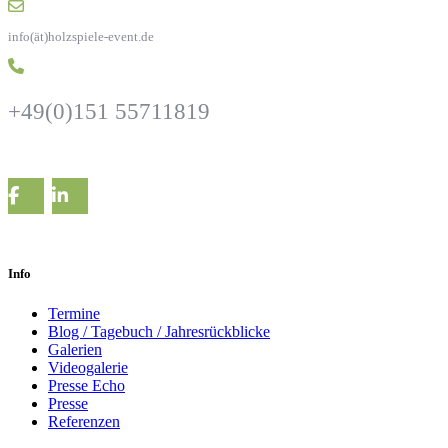
info(ät)holzspiele-event.de
+49(0)151 55711819
Info
Termine
Blog / Tagebuch / Jahresrückblicke
Galerien
Videogalerie
Presse Echo
Presse
Referenzen