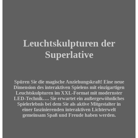
Leuchtskulpturen der
Superlative
Spüren Sie die magische Anziehungskraft! Eine neue
Dimension des interaktiven Spielens mit einzigartigen
Leuchtskulpturen im XXL-Format mit modernster
LED-Technik…. Sie erwartet ein außergewöhnliches
Spielerlebnis bei dem Sie als aktive Mitgestalter in
einer faszinierenden interaktiven Lichterwelt
gemeinsam Spaß und Freude haben werden.