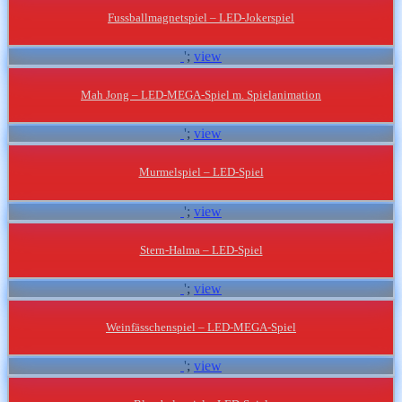
Fussballmagnetspiel – LED-Jokerspiel
';
view
Mah Jong – LED-MEGA-Spiel m. Spielanimation
';
view
Murmelspiel – LED-Spiel
';
view
Stern-Halma – LED-Spiel
';
view
Weinfässchenspiel – LED-MEGA-Spiel
';
view