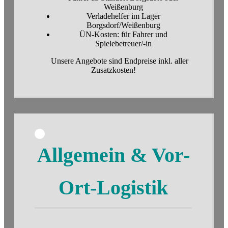
Weißenburg
Verladehelfer im Lager
Borgsdorf/Weißenburg
ÜN-Kosten: für Fahrer und
Spielebetreuer/-in
Unsere Angebote sind Endpreise inkl. aller
Zusatzkosten!
Allgemein & Vor-
Ort-Logistik