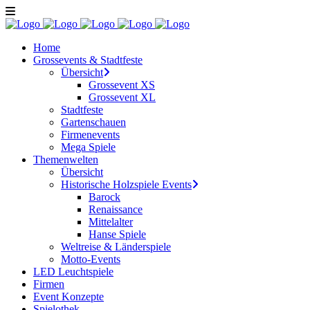
Home
Grossevents & Stadtfeste
Übersicht
Grossevent XS
Grossevent XL
Stadtfeste
Gartenschauen
Firmenevents
Mega Spiele
Themenwelten
Übersicht
Historische Holzspiele Events
Barock
Renaissance
Mittelalter
Hanse Spiele
Weltreise & Länderspiele
Motto-Events
LED Leuchtspiele
Firmen
Event Konzepte
Spielothek