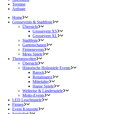
Termine
Anfrage
Home
Grossevents & Stadtfeste
Übersicht
Grossevent XS
Grossevent XL
Stadtfeste
Gartenschauen
Firmenevents
Mega Spiele
Themenwelten
Übersicht
Historische Holzspiele Events
Barock
Renaissance
Mittelalter
Hanse Spiele
Weltreise & Länderspiele
Motto-Events
LED Leuchtspiele
Firmen
Event Konzepte
Spielothek