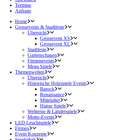
Termine
Anfrage
Home
Grossevents & Stadtfeste
Übersicht
Grossevent XS
Grossevent XL
Stadtfeste
Gartenschauen
Firmenevents
Mega Spiele
Themenwelten
Übersicht
Historische Holzspiele Events
Barock
Renaissance
Mittelalter
Hanse Spiele
Weltreise & Länderspiele
Motto-Events
LED Leuchtspiele
Firmen
Event Konzepte
Spielothek