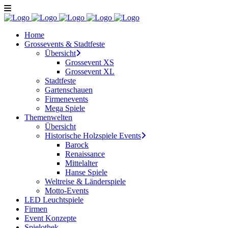
Home
Grossevents & Stadtfeste
Übersicht
Grossevent XS
Grossevent XL
Stadtfeste
Gartenschauen
Firmenevents
Mega Spiele
Themenwelten
Übersicht
Historische Holzspiele Events
Barock
Renaissance
Mittelalter
Hanse Spiele
Weltreise & Länderspiele
Motto-Events
LED Leuchtspiele
Firmen
Event Konzepte
Spielothek