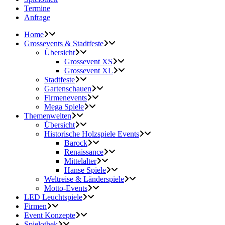
Termine
Anfrage
Home
Grossevents & Stadtfeste
Übersicht
Grossevent XS
Grossevent XL
Stadtfeste
Gartenschauen
Firmenevents
Mega Spiele
Themenwelten
Übersicht
Historische Holzspiele Events
Barock
Renaissance
Mittelalter
Hanse Spiele
Weltreise & Länderspiele
Motto-Events
LED Leuchtspiele
Firmen
Event Konzepte
Spielothek