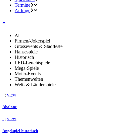
Termine
Anfrage
All
Firmen/-Jokerspiel
Grossevents & Stadtfeste
Hansespiele
Historisch
LED-Leuchtspiele
Mega-Spiele
Motto-Events
Themenwelten
Welt- & Länderspiele
';
view
Abalone
';
view
Angelspiel historisch