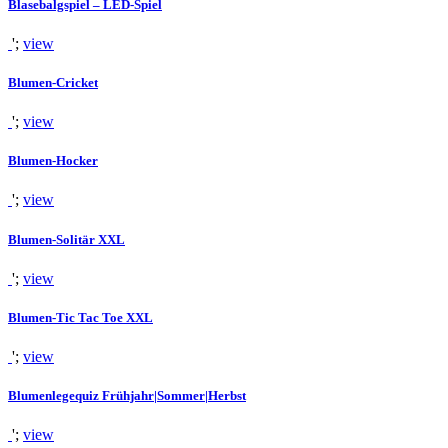
Blasebalgspiel – LED-Spiel
';
view
Blumen-Cricket
';
view
Blumen-Hocker
';
view
Blumen-Solitär XXL
';
view
Blumen-Tic Tac Toe XXL
';
view
Blumenlegequiz Frühjahr|Sommer|Herbst
';
view