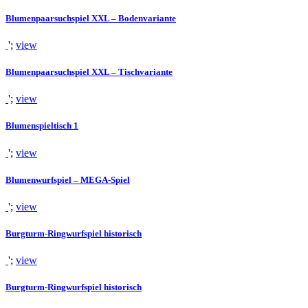
Blumenpaarsuchspiel XXL – Bodenvariante
';
view
Blumenpaarsuchspiel XXL – Tischvariante
';
view
Blumenspieltisch 1
';
view
Blumenwurfspiel – MEGA-Spiel
';
view
Burgturm-Ringwurfspiel historisch
';
view
Burgturm-Ringwurfspiel historisch