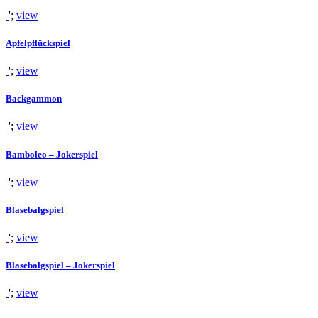
';
view
Apfelpflückspiel
';
view
Backgammon
';
view
Bamboleo – Jokerspiel
';
view
Blasebalgspiel
';
view
Blasebalgspiel – Jokerspiel
';
view