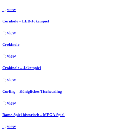
';
view
Cornhole – LED-Jokerspiel
';
view
Crokinole
';
view
Crokinole – Jokerspiel
';
view
Curling – Königliches Tischcurling
';
view
Dame-Spiel historisch – MEGA-Spiel
';
view