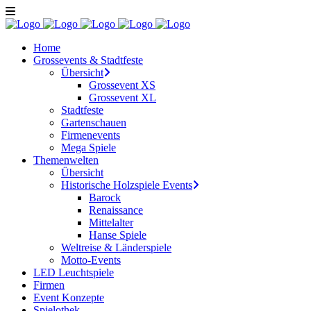
Home
Grossevents & Stadtfeste
Übersicht
Grossevent XS
Grossevent XL
Stadtfeste
Gartenschauen
Firmenevents
Mega Spiele
Themenwelten
Übersicht
Historische Holzspiele Events
Barock
Renaissance
Mittelalter
Hanse Spiele
Weltreise & Länderspiele
Motto-Events
LED Leuchtspiele
Firmen
Event Konzepte
Spielothek