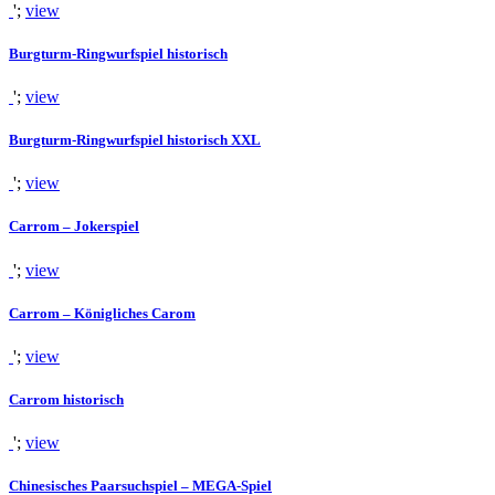
';
view
Burgturm-Ringwurfspiel historisch
';
view
Burgturm-Ringwurfspiel historisch XXL
';
view
Carrom – Jokerspiel
';
view
Carrom – Königliches Carom
';
view
Carrom historisch
';
view
Chinesisches Paarsuchspiel – MEGA-Spiel