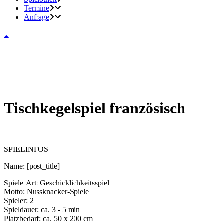
Termine
Anfrage
Tischkegelspiel französisch
SPIELINFOS
Name:
[post_title]
Spiele-Art:
Geschicklichkeitsspiel
Motto:
Nussknacker-Spiele
Spieler:
2
Spieldauer:
ca. 3 - 5 min
Platzbedarf:
ca. 50 x 200 cm