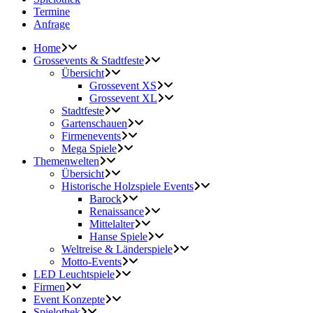
Termine
Anfrage
Home
Grossevents & Stadtfeste
Übersicht
Grossevent XS
Grossevent XL
Stadtfeste
Gartenschauen
Firmenevents
Mega Spiele
Themenwelten
Übersicht
Historische Holzspiele Events
Barock
Renaissance
Mittelalter
Hanse Spiele
Weltreise & Länderspiele
Motto-Events
LED Leuchtspiele
Firmen
Event Konzepte
Spielothek