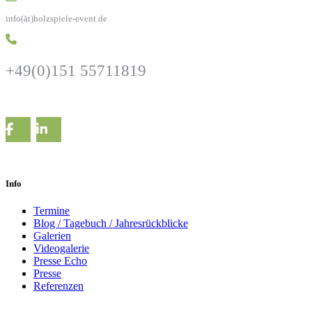
info(ät)holzspiele-event.de
+49(0)151 55711819
Info
Termine
Blog / Tagebuch / Jahresrückblicke
Galerien
Videogalerie
Presse Echo
Presse
Referenzen