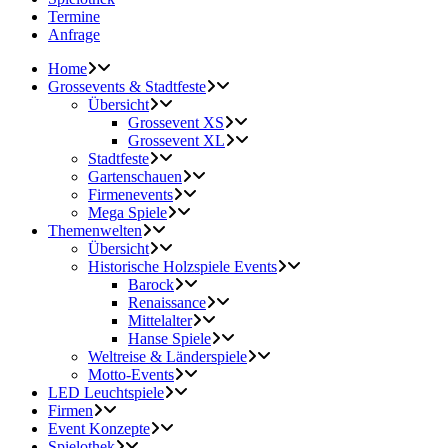
Termine
Anfrage
Home
Grossevents & Stadtfeste
Übersicht
Grossevent XS
Grossevent XL
Stadtfeste
Gartenschauen
Firmenevents
Mega Spiele
Themenwelten
Übersicht
Historische Holzspiele Events
Barock
Renaissance
Mittelalter
Hanse Spiele
Weltreise & Länderspiele
Motto-Events
LED Leuchtspiele
Firmen
Event Konzepte
Spielothek