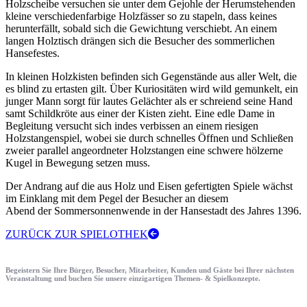
Holzscheibe versuchen sie unter dem Gejohle der Herumstehenden
kleine verschiedenfarbige Holzfässer so zu stapeln, dass keines
herunterfällt, sobald sich die Gewichtung verschiebt. An einem
langen Holztisch drängen sich die Besucher des sommerlichen
Hansefestes.
In kleinen Holzkisten befinden sich Gegenstände aus aller Welt, die
es blind zu ertasten gilt. Über Kuriositäten wird wild gemunkelt, ein
junger Mann sorgt für lautes Gelächter als er schreiend seine Hand
samt Schildkröte aus einer der Kisten zieht. Eine edle Dame in
Begleitung versucht sich indes verbissen an einem riesigen
Holzstangenspiel, wobei sie durch schnelles Öffnen und Schließen
zweier parallel angeordneter Holzstangen eine schwere hölzerne
Kugel in Bewegung setzen muss.
Der Andrang auf die aus Holz und Eisen gefertigten Spiele wächst
im Einklang mit dem Pegel der Besucher an diesem
Abend der Sommersonnenwende in der Hansestadt des Jahres 1396.
ZURÜCK ZUR SPIELOTHEK
Begeistern Sie Ihre Bürger, Besucher, Mitarbeiter, Kunden und Gäste bei Ihrer nächsten
Veranstaltung und buchen Sie unsere einzigartigen Themen- & Spielkonzepte.