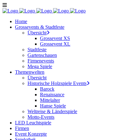
Home
Grossevents & Stadtfeste
Übersicht
Grossevent XS
Grossevent XL
Stadtfeste
Gartenschauen
Firmenevents
Mega Spiele
Themenwelten
Übersicht
Historische Holzspiele Events
Barock
Renaissance
Mittelalter
Hanse Spiele
Weltreise & Länderspiele
Motto-Events
LED Leuchtspiele
Firmen
Event Konzepte
Spielothek