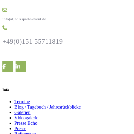
info(ät)holzspiele-event.de
+49(0)151 55711819
Info
Termine
Blog / Tagebuch / Jahresrückblicke
Galerien
Videogalerie
Presse Echo
Presse
Referenzen