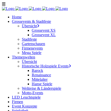
Home
Grossevents & Stadtfeste
Übersicht
Grossevent XS
Grossevent XL
Stadtfeste
Gartenschauen
Firmenevents
Mega Spiele
Themenwelten
Übersicht
Historische Holzspiele Events
Barock
Renaissance
Mittelalter
Hanse Spiele
Weltreise & Länderspiele
Motto-Events
LED Leuchtspiele
Firmen
Event Konzepte
Spielothek