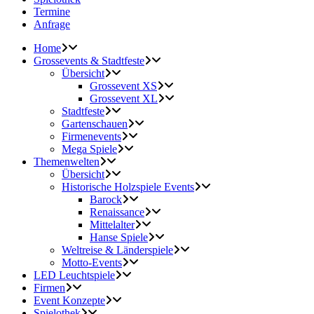
Termine
Anfrage
Home
Grossevents & Stadtfeste
Übersicht
Grossevent XS
Grossevent XL
Stadtfeste
Gartenschauen
Firmenevents
Mega Spiele
Themenwelten
Übersicht
Historische Holzspiele Events
Barock
Renaissance
Mittelalter
Hanse Spiele
Weltreise & Länderspiele
Motto-Events
LED Leuchtspiele
Firmen
Event Konzepte
Spielothek