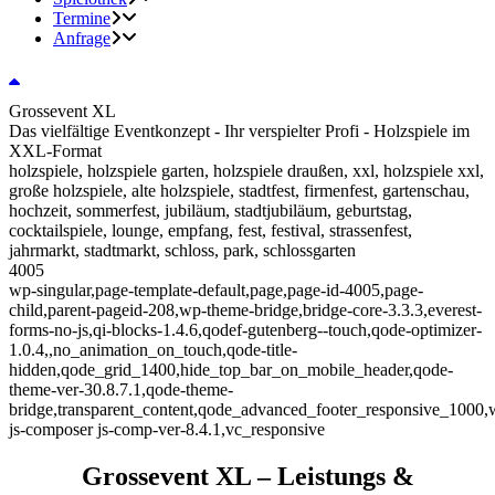
Termine
Anfrage
Grossevent XL
Das vielfältige Eventkonzept - Ihr verspielter Profi - Holzspiele im
XXL-Format
holzspiele, holzspiele garten, holzspiele draußen, xxl, holzspiele xxl,
große holzspiele, alte holzspiele, stadtfest, firmenfest, gartenschau,
hochzeit, sommerfest, jubiläum, stadtjubiläum, geburtstag,
cocktailspiele, lounge, empfang, fest, festival, strassenfest,
jahrmarkt, stadtmarkt, schloss, park, schlossgarten
4005
wp-singular,page-template-default,page,page-id-4005,page-
child,parent-pageid-208,wp-theme-bridge,bridge-core-3.3.3,everest-
forms-no-js,qi-blocks-1.4.6,qodef-gutenberg--touch,qode-optimizer-
1.0.4,,no_animation_on_touch,qode-title-
hidden,qode_grid_1400,hide_top_bar_on_mobile_header,qode-
theme-ver-30.8.7.1,qode-theme-
bridge,transparent_content,qode_advanced_footer_responsive_1000,
js-composer js-comp-ver-8.4.1,vc_responsive
Grossevent XL – Leistungs &