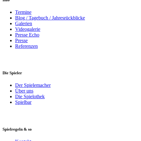
Termine
Blog / Tagebuch / Jahresrückblicke
Galerien
Videogalerie
Presse Echo
Presse
Referenzen
Die Spieler
Der Spielemacher
Über uns
Die Spielothek
Spielbar
Spielregeln & so