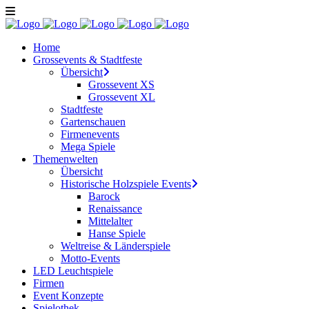
Home
Grossevents & Stadtfeste
Übersicht
Grossevent XS
Grossevent XL
Stadtfeste
Gartenschauen
Firmenevents
Mega Spiele
Themenwelten
Übersicht
Historische Holzspiele Events
Barock
Renaissance
Mittelalter
Hanse Spiele
Weltreise & Länderspiele
Motto-Events
LED Leuchtspiele
Firmen
Event Konzepte
Spielothek