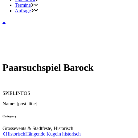
Termine
Anfrage
Paarsuchspiel Barock
SPIELINFOS
Name:
[post_title]
Category
Grossevents & Stadtfeste, Historisch
Historisch
Hängende Kugeln historisch