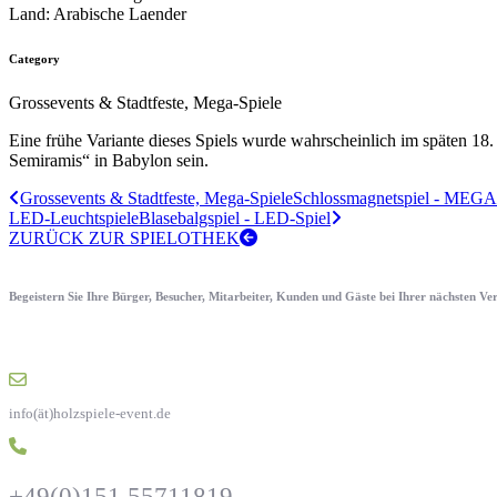
Land:
Arabische Laender
Category
Grossevents & Stadtfeste, Mega-Spiele
Eine frühe Variante dieses Spiels wurde wahrscheinlich im späten 18
Semiramis“ in Babylon sein.
Grossevents & Stadtfeste, Mega-Spiele
Schlossmagnetspiel - MEGA
LED-Leuchtspiele
Blasebalgspiel - LED-Spiel
ZURÜCK ZUR SPIELOTHEK
Begeistern Sie Ihre Bürger, Besucher, Mitarbeiter, Kunden und Gäste bei Ihrer nächsten V
info(ät)holzspiele-event.de
+49(0)151 55711819