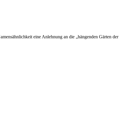
e Namensähnlichkeit eine Anlehnung an die „hängenden Gärten der