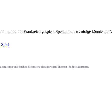
. Jahrhundert in Frankreich gespielt. Spekulationen zufolge könnte di
-Spiel
eranstaltung und buchen Sie unsere einzigartigen Themen- & Spielkonzepte.