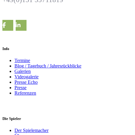
Info
Termine
Blog / Tagebuch / Jahresrückblicke
Galerien
Videogalerie
Presse Echo
Presse
Referenzen
Die Spieler
Der Spielemacher