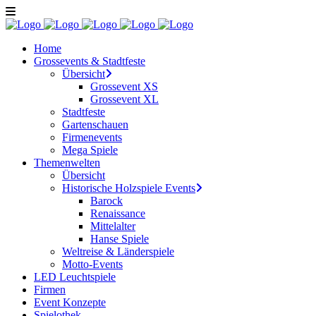
Home
Grossevents & Stadtfeste
Übersicht
Grossevent XS
Grossevent XL
Stadtfeste
Gartenschauen
Firmenevents
Mega Spiele
Themenwelten
Übersicht
Historische Holzspiele Events
Barock
Renaissance
Mittelalter
Hanse Spiele
Weltreise & Länderspiele
Motto-Events
LED Leuchtspiele
Firmen
Event Konzepte
Spielothek