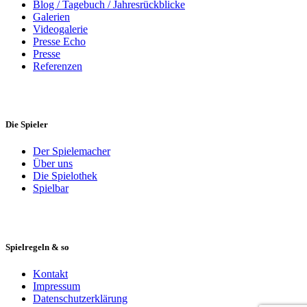
Blog / Tagebuch / Jahresrückblicke
Galerien
Videogalerie
Presse Echo
Presse
Referenzen
Die Spieler
Der Spielemacher
Über uns
Die Spielothek
Spielbar
Spielregeln & so
Kontakt
Impressum
Datenschutzerklärung