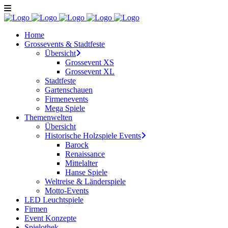
Home
Grossevents & Stadtfeste
Übersicht
Grossevent XS
Grossevent XL
Stadtfeste
Gartenschauen
Firmenevents
Mega Spiele
Themenwelten
Übersicht
Historische Holzspiele Events
Barock
Renaissance
Mittelalter
Hanse Spiele
Weltreise & Länderspiele
Motto-Events
LED Leuchtspiele
Firmen
Event Konzepte
Spielothek