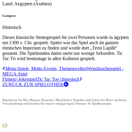
Land:
Aegypten (Arabien)
Category
Historisch
Dieses klassische Strategiespiel für zwei Personen wurde in ägypten
um 1300 v. Chr. gespielt. Später war das Spiel auch im ganzen
römischen Imperium zu finden und wurde dort „Terni Lapilli“
genannt. Die Spielrunden daürn meist nur wenige Sekunden. Tic
Tac Tö wird heutzutage in allen Kulturen gespielt.
Mega-Spiele, Motto-Events, Themenwelten
Weinfässchenspiel -
MEGA-Spiel
Firmen/-Jokerspiel
Tic Tac Toe chinesisch
ZURÜCK ZUR SPIELOTHEK
Begeistern Sie Ihre Bürger, Besucher, Mitarbeiter, Kunden und Gäste bei Ihrer nächsten
Veranstaltung und buchen Sie unsere einzigartigen Themen- & Spielkonzepte.