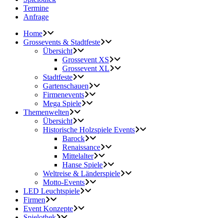
Termine
Anfrage
Home
Grossevents & Stadtfeste
Übersicht
Grossevent XS
Grossevent XL
Stadtfeste
Gartenschauen
Firmenevents
Mega Spiele
Themenwelten
Übersicht
Historische Holzspiele Events
Barock
Renaissance
Mittelalter
Hanse Spiele
Weltreise & Länderspiele
Motto-Events
LED Leuchtspiele
Firmen
Event Konzepte
Spielothek