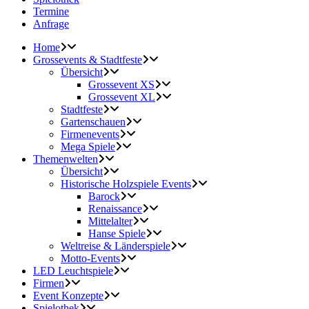
Termine
Anfrage
Home
Grossevents & Stadtfeste
Übersicht
Grossevent XS
Grossevent XL
Stadtfeste
Gartenschauen
Firmenevents
Mega Spiele
Themenwelten
Übersicht
Historische Holzspiele Events
Barock
Renaissance
Mittelalter
Hanse Spiele
Weltreise & Länderspiele
Motto-Events
LED Leuchtspiele
Firmen
Event Konzepte
Spielothek