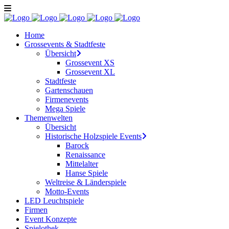
Home
Grossevents & Stadtfeste
Übersicht
Grossevent XS
Grossevent XL
Stadtfeste
Gartenschauen
Firmenevents
Mega Spiele
Themenwelten
Übersicht
Historische Holzspiele Events
Barock
Renaissance
Mittelalter
Hanse Spiele
Weltreise & Länderspiele
Motto-Events
LED Leuchtspiele
Firmen
Event Konzepte
Spielothek