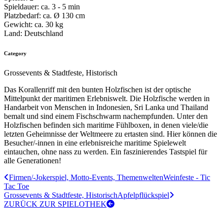
Spieldauer:
ca. 3 - 5 min
Platzbedarf:
ca. Ø 130 cm
Gewicht:
ca. 30 kg
Land:
Deutschland
Category
Grossevents & Stadtfeste, Historisch
Das Korallenriff mit den bunten Holzfischen ist der optische
Mittelpunkt der maritimen Erlebniswelt. Die Holzfische werden in
Handarbeit von Menschen in Indonesien, Sri Lanka und Thailand
bemalt und sind einem Fischschwarm nachempfunden. Unter den
Holzfischen befinden sich maritime Fühlboxen, in denen viele/die
letzten Geheimnisse der Weltmeere zu ertasten sind. Hier können die
Besucher/-innen in eine erlebnisreiche maritime Spielewelt
eintauchen, ohne nass zu werden. Ein faszinierendes Tastspiel für
alle Generationen!
Firmen/-Jokerspiel, Motto-Events, Themenwelten
Weinfeste - Tic
Tac Toe
Grossevents & Stadtfeste, Historisch
Apfelpflückspiel
ZURÜCK ZUR SPIELOTHEK