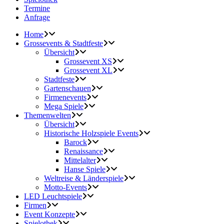
Termine
Anfrage
Home
Grossevents & Stadtfeste
Übersicht
Grossevent XS
Grossevent XL
Stadtfeste
Gartenschauen
Firmenevents
Mega Spiele
Themenwelten
Übersicht
Historische Holzspiele Events
Barock
Renaissance
Mittelalter
Hanse Spiele
Weltreise & Länderspiele
Motto-Events
LED Leuchtspiele
Firmen
Event Konzepte
Spielothek