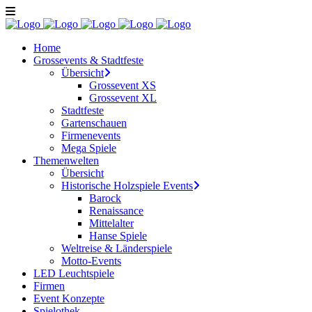
Home
Grossevents & Stadtfeste
Übersicht
Grossevent XS
Grossevent XL
Stadtfeste
Gartenschauen
Firmenevents
Mega Spiele
Themenwelten
Übersicht
Historische Holzspiele Events
Barock
Renaissance
Mittelalter
Hanse Spiele
Weltreise & Länderspiele
Motto-Events
LED Leuchtspiele
Firmen
Event Konzepte
Spielothek