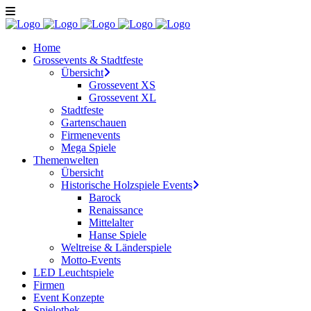
Home
Grossevents & Stadtfeste
Übersicht
Grossevent XS
Grossevent XL
Stadtfeste
Gartenschauen
Firmenevents
Mega Spiele
Themenwelten
Übersicht
Historische Holzspiele Events
Barock
Renaissance
Mittelalter
Hanse Spiele
Weltreise & Länderspiele
Motto-Events
LED Leuchtspiele
Firmen
Event Konzepte
Spielothek