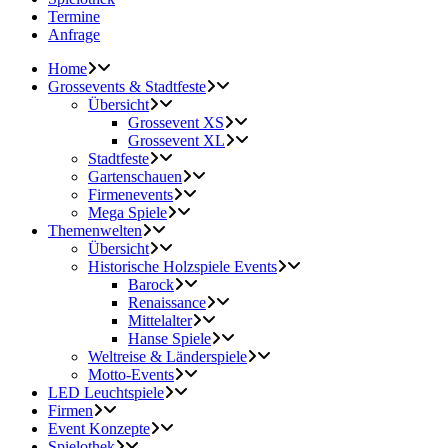
Termine
Anfrage
Home
Grossevents & Stadtfeste
Übersicht
Grossevent XS
Grossevent XL
Stadtfeste
Gartenschauen
Firmenevents
Mega Spiele
Themenwelten
Übersicht
Historische Holzspiele Events
Barock
Renaissance
Mittelalter
Hanse Spiele
Weltreise & Länderspiele
Motto-Events
LED Leuchtspiele
Firmen
Event Konzepte
Spielothek