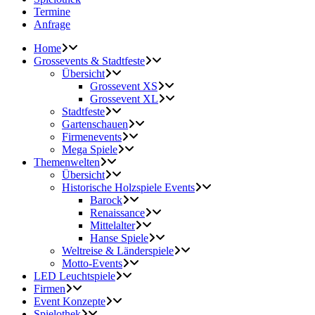
Termine
Anfrage
Home
Grossevents & Stadtfeste
Übersicht
Grossevent XS
Grossevent XL
Stadtfeste
Gartenschauen
Firmenevents
Mega Spiele
Themenwelten
Übersicht
Historische Holzspiele Events
Barock
Renaissance
Mittelalter
Hanse Spiele
Weltreise & Länderspiele
Motto-Events
LED Leuchtspiele
Firmen
Event Konzepte
Spielothek