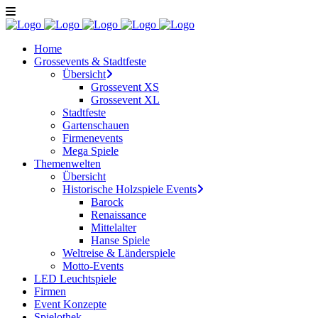
Home
Grossevents & Stadtfeste
Übersicht
Grossevent XS
Grossevent XL
Stadtfeste
Gartenschauen
Firmenevents
Mega Spiele
Themenwelten
Übersicht
Historische Holzspiele Events
Barock
Renaissance
Mittelalter
Hanse Spiele
Weltreise & Länderspiele
Motto-Events
LED Leuchtspiele
Firmen
Event Konzepte
Spielothek