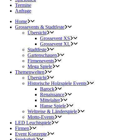
Termine
Anfrage
Home
Grossevents & Stadtfeste
Übersicht
Grossevent XS
Grossevent XL
Stadtfeste
Gartenschauen
Firmenevents
Mega Spiele
Themenwelten
Übersicht
Historische Holzspiele Events
Barock
Renaissance
Mittelalter
Hanse Spiele
Weltreise & Länderspiele
Motto-Events
LED Leuchtspiele
Firmen
Event Konzepte
Spielothek