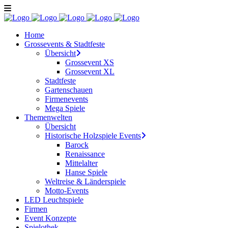
Home
Grossevents & Stadtfeste
Übersicht
Grossevent XS
Grossevent XL
Stadtfeste
Gartenschauen
Firmenevents
Mega Spiele
Themenwelten
Übersicht
Historische Holzspiele Events
Barock
Renaissance
Mittelalter
Hanse Spiele
Weltreise & Länderspiele
Motto-Events
LED Leuchtspiele
Firmen
Event Konzepte
Spielothek