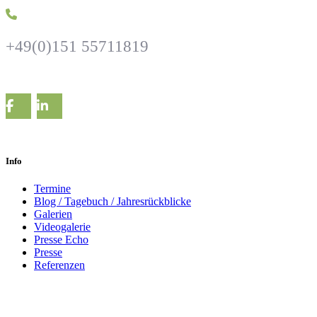
+49(0)151 55711819
Info
Termine
Blog / Tagebuch / Jahresrückblicke
Galerien
Videogalerie
Presse Echo
Presse
Referenzen