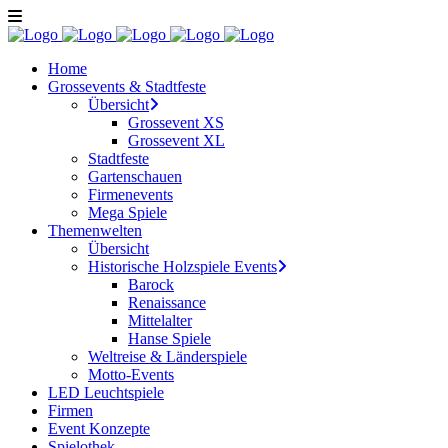
Home
Grossevents & Stadtfeste
Übersicht
Grossevent XS
Grossevent XL
Stadtfeste
Gartenschauen
Firmenevents
Mega Spiele
Themenwelten
Übersicht
Historische Holzspiele Events
Barock
Renaissance
Mittelalter
Hanse Spiele
Weltreise & Länderspiele
Motto-Events
LED Leuchtspiele
Firmen
Event Konzepte
Spielothek