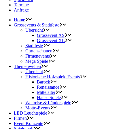
Termine
Anfrage
Home
Grossevents & Stadtfeste
Übersicht
Grossevent XS
Grossevent XL
Stadtfeste
Gartenschauen
Firmenevents
Mega Spiele
Themenwelten
Übersicht
Historische Holzspiele Events
Barock
Renaissance
Mittelalter
Hanse Spiele
Weltreise & Länderspiele
Motto-Events
LED Leuchtspiele
Firmen
Event Konzepte
Spielothek