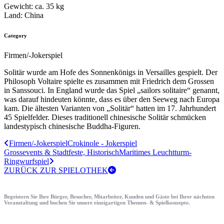
Gewicht:
ca. 35 kg
Land:
China
Category
Firmen/-Jokerspiel
Solitär wurde am Hofe des Sonnenkönigs in Versailles gespielt. Der
Philosoph Voltaire spielte es zusammen mit Friedrich dem Grossen
in Sanssouci. In England wurde das Spiel „sailors solitaire“ genannt,
was darauf hindeuten könnte, dass es über den Seeweg nach Europa
kam. Die ältesten Varianten von „Solitär“ hatten im 17. Jahrhundert
45 Spielfelder. Dieses traditionell chinesische Solitär schmücken
landestypisch chinesische Buddha-Figuren.
Firmen/-Jokerspiel
Crokinole - Jokerspiel
Grossevents & Stadtfeste, Historisch
Maritimes Leuchtturm-
Ringwurfspiel
ZURÜCK ZUR SPIELOTHEK
Begeistern Sie Ihre Bürger, Besucher, Mitarbeiter, Kunden und Gäste bei Ihrer nächsten
Veranstaltung und buchen Sie unsere einzigartigen Themen- & Spielkonzepte.