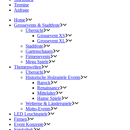
Termine
Anfrage
Home
Grossevents & Stadtfeste
Übersicht
Grossevent XS
Grossevent XL
Stadtfeste
Gartenschauen
Firmenevents
Mega Spiele
Themenwelten
Übersicht
Historische Holzspiele Events
Barock
Renaissance
Mittelalter
Hanse Spiele
Weltreise & Länderspiele
Motto-Events
LED Leuchtspiele
Firmen
Event Konzepte
Spielothek