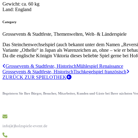
Gewicht:
ca. 60 kg
Land:
England
Category
Grossevents & Stadtfeste, Themenwelten, Welt- & Länderspiele
Das Steinchenwechselspiel (auch bekannt unter dem Namen „Reversi
Variante „Othello“ in Japan als Warenzeichen an, ohne – wie er behau
Da die englische Königin Viktoria dieses beliebte Spiel gerne bei Hofe
Grossevents & Stadtfeste, Historisch
Mühlespiel Renaissance
Grossevents & Stadtfeste, Historisch
Tischkegelspiel französisch
ZURÜCK ZUR SPIELOTHEK
Begeistern Sie Ihre Bürger, Besucher, Mitarbeiter, Kunden und Gäste bei Ihrer nächsten V
info(ät)holzspiele-event.de