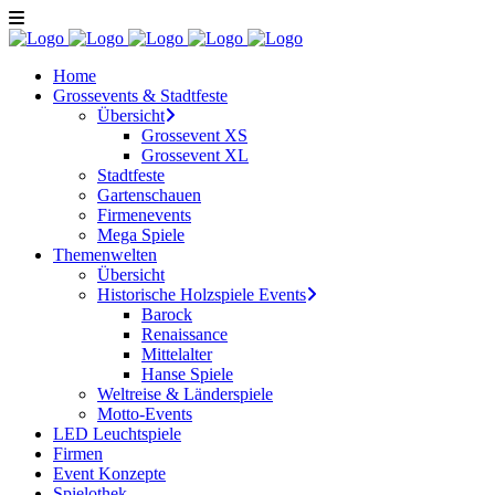
Home
Grossevents & Stadtfeste
Übersicht
Grossevent XS
Grossevent XL
Stadtfeste
Gartenschauen
Firmenevents
Mega Spiele
Themenwelten
Übersicht
Historische Holzspiele Events
Barock
Renaissance
Mittelalter
Hanse Spiele
Weltreise & Länderspiele
Motto-Events
LED Leuchtspiele
Firmen
Event Konzepte
Spielothek