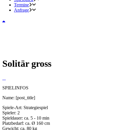
Termine
Anfrage
Solitär gross
SPIELINFOS
Name:
[post_title]
Spiele-Art:
Strategiespiel
Spieler:
2
Spieldauer:
ca. 5 - 10 min
Platzbedarf:
ca. Ø 160 cm
Gewicht:
ca. 80 kg