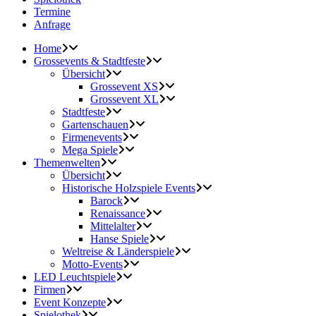
Termine
Anfrage
Home
Grossevents & Stadtfeste
Übersicht
Grossevent XS
Grossevent XL
Stadtfeste
Gartenschauen
Firmenevents
Mega Spiele
Themenwelten
Übersicht
Historische Holzspiele Events
Barock
Renaissance
Mittelalter
Hanse Spiele
Weltreise & Länderspiele
Motto-Events
LED Leuchtspiele
Firmen
Event Konzepte
Spielothek