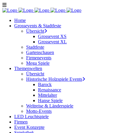
Home
Grossevents & Stadtfeste
Übersicht
Grossevent XS
Grossevent XL
Stadtfeste
Gartenschauen
Firmenevents
Mega Spiele
Themenwelten
Übersicht
Historische Holzspiele Events
Barock
Renaissance
Mittelalter
Hanse Spiele
Weltreise & Länderspiele
Motto-Events
LED Leuchtspiele
Firmen
Event Konzepte
Spielothek