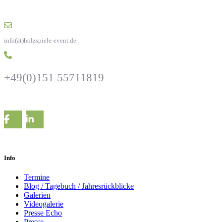
info(ät)holzspiele-event.de
+49(0)151 55711819
Info
Termine
Blog / Tagebuch / Jahresrückblicke
Galerien
Videogalerie
Presse Echo
Presse