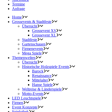
Termine
Anfrage
Home
Grossevents & Stadtfeste
Übersicht
Grossevent XS
Grossevent XL
Stadtfeste
Gartenschauen
Firmenevents
Mega Spiele
Themenwelten
Übersicht
Historische Holzspiele Events
Barock
Renaissance
Mittelalter
Hanse Spiele
Weltreise & Länderspiele
Motto-Events
LED Leuchtspiele
Firmen
Event Konzepte
Spielothek