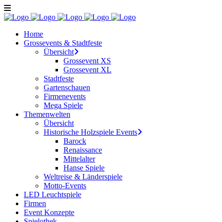
Home
Grossevents & Stadtfeste
Übersicht
Grossevent XS
Grossevent XL
Stadtfeste
Gartenschauen
Firmenevents
Mega Spiele
Themenwelten
Übersicht
Historische Holzspiele Events
Barock
Renaissance
Mittelalter
Hanse Spiele
Weltreise & Länderspiele
Motto-Events
LED Leuchtspiele
Firmen
Event Konzepte
Spielothek