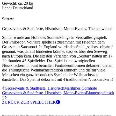
Gewicht:
ca. 20 kg
Land:
Deutschland
Category
Grossevents & Stadtfeste, Historisch, Motto-Events, Themenwelten
Solitär wurde am Hofe des Sonnenkönigs in Verssailles gespielt.
Der Philosoph Voiltaire spielte es zusammen mit Friedrich dem
Grossen in Sanssouci. In England wurde das Spiel „sailors solitaire“
genannt, was darauf hindeuten könnte, dass es über den Seeweg
nach Europa kam. Die ältesten Varianten von „Solitär“ hatten im 17.
Jahrhundert 45 Spielfelder. Das Spiel ist mit 4 originellen
Nussknackern in bunt bemalten Fantasieuniformen dekoriert, die an
die Thüringische Weihnachtstradition erinnern und die für viele
Menschen ein ganz besonderes Symbol der Weihnachtszeit
darstellen. Das Spiel ist dekoriert mit 4 traditionellen Nussknackern!
Grossevents & Stadtfeste, Historisch
Maritimes Cornhole
Grossevents & Stadtfeste, Historisch, Motto-Events
Blumenspieltisch
1
ZURÜCK ZUR SPIELOTHEK
Begeistern Sie Ihre Bürger, Besucher, Mitarbeiter, Kunden und Gäste bei Ihrer nächsten