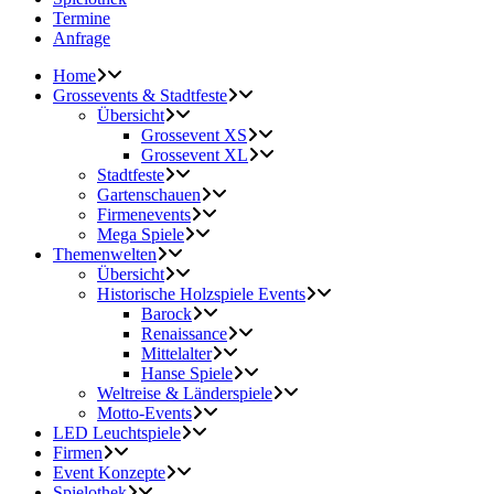
Termine
Anfrage
Home
Grossevents & Stadtfeste
Übersicht
Grossevent XS
Grossevent XL
Stadtfeste
Gartenschauen
Firmenevents
Mega Spiele
Themenwelten
Übersicht
Historische Holzspiele Events
Barock
Renaissance
Mittelalter
Hanse Spiele
Weltreise & Länderspiele
Motto-Events
LED Leuchtspiele
Firmen
Event Konzepte
Spielothek