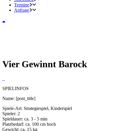
Termine
Anfrage
Vier Gewinnt Barock
SPIELINFOS
Name:
[post_title]
Spiele-Art:
Strategiespiel, Kinderspiel
Spieler:
2
Spieldauer:
ca. 3 - 5 min
Platzbedarf:
ca. 100 cm hoch
Gewicht:
ca. 15 kg