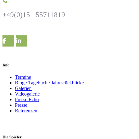
+49(0)151 55711819
Info
Termine
Blog / Tagebuch / Jahresrückblicke
Galerien
Videogalerie
Presse Echo
Presse
Referenzen
Die Spieler