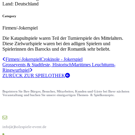
Land:
Deutschland
Category
Firmen/-Jokerspiel
Die Katapultspiele waren Teil der Turnierspiele des Mittelalters.
Diese Zielwurfspiele waren bei den adligen Spielern und
Spielerinnen des Barocks und der Romantik sehr beliebt.
Firmen/-Jokerspiel
Crokinole - Jokerspiel
Grossevents & Stadtfeste, Historisch
Maritimes Leuchtturm-
Ringwurfspiel
ZURÜCK ZUR SPIELOTHEK
Begeistern Sie Ihre Bürger, Besucher, Mitarbeiter, Kunden und Gäste bei Ihrer nächsten
Veranstaltung und buchen Sie unsere einzigartigen Themen- & Spielkonzepte.
info(ät)holzspiele-event.de