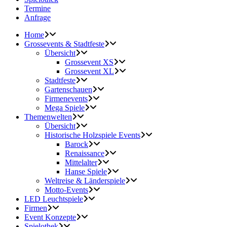
Termine
Anfrage
Home
Grossevents & Stadtfeste
Übersicht
Grossevent XS
Grossevent XL
Stadtfeste
Gartenschauen
Firmenevents
Mega Spiele
Themenwelten
Übersicht
Historische Holzspiele Events
Barock
Renaissance
Mittelalter
Hanse Spiele
Weltreise & Länderspiele
Motto-Events
LED Leuchtspiele
Firmen
Event Konzepte
Spielothek