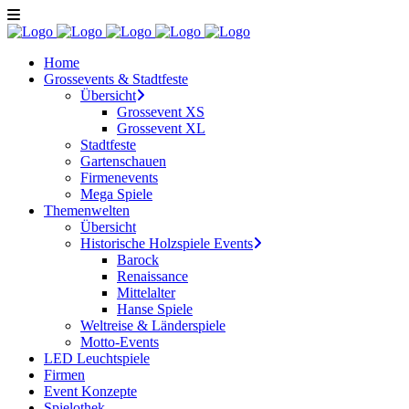
Home
Grossevents & Stadtfeste
Übersicht
Grossevent XS
Grossevent XL
Stadtfeste
Gartenschauen
Firmenevents
Mega Spiele
Themenwelten
Übersicht
Historische Holzspiele Events
Barock
Renaissance
Mittelalter
Hanse Spiele
Weltreise & Länderspiele
Motto-Events
LED Leuchtspiele
Firmen
Event Konzepte
Spielothek