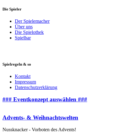
Die Spieler
Der Spielemacher
Über uns
Die Spielothek
Spielbar
Spielregeln & so
Kontakt
Impressum
Datenschutzerklärung
### Eventkonzept auswählen ###
Advents- & Weihnachtswelten
Nussknacker - Vorboten des Advents!