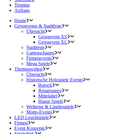
Termine
Anfrage
Home
Grossevents & Stadtfeste
Übersicht
Grossevent XS
Grossevent XL
Stadtfeste
Gartenschauen
Firmenevents
Mega Spiele
Themenwelten
Übersicht
Historische Holzspiele Events
Barock
Renaissance
Mittelalter
Hanse Spiele
Weltreise & Länderspiele
Motto-Events
LED Leuchtspiele
Firmen
Event Konzepte
Spielothek