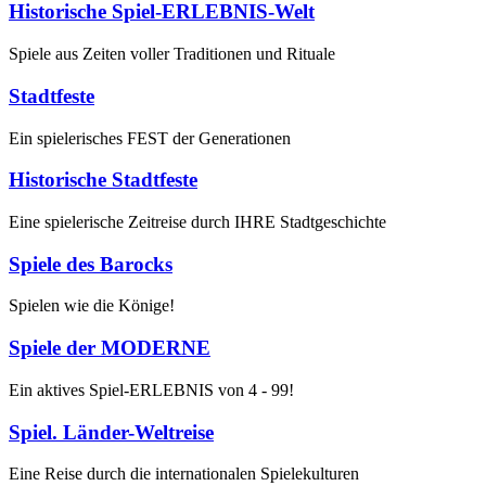
Historische Spiel-ERLEBNIS-Welt
Spiele aus Zeiten voller Traditionen und Rituale
Stadtfeste
Ein spielerisches FEST der Generationen
Historische Stadtfeste
Eine spielerische Zeitreise durch IHRE Stadtgeschichte
Spiele des Barocks
Spielen wie die Könige!
Spiele der MODERNE
Ein aktives Spiel-ERLEBNIS von 4 - 99!
Spiel. Länder-Weltreise
Eine Reise durch die internationalen Spielekulturen