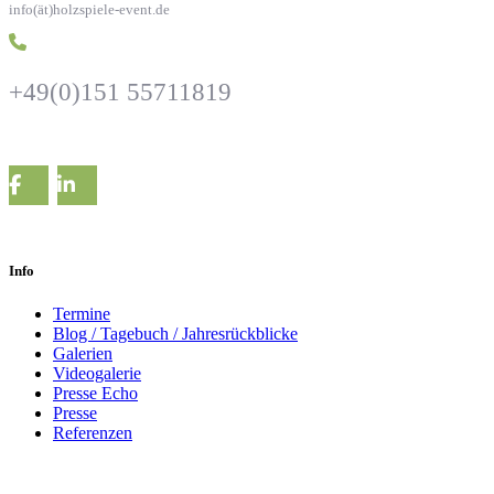
info(ät)holzspiele-event.de
+49(0)151 55711819
Info
Termine
Blog / Tagebuch / Jahresrückblicke
Galerien
Videogalerie
Presse Echo
Presse
Referenzen