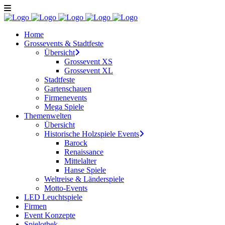
Home
Grossevents & Stadtfeste
Übersicht
Grossevent XS
Grossevent XL
Stadtfeste
Gartenschauen
Firmenevents
Mega Spiele
Themenwelten
Übersicht
Historische Holzspiele Events
Barock
Renaissance
Mittelalter
Hanse Spiele
Weltreise & Länderspiele
Motto-Events
LED Leuchtspiele
Firmen
Event Konzepte
Spielothek