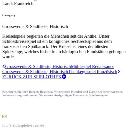
Land:
Frankreich
Category
Grossevents & Stadtfeste, Historisch
Kreiselspiele begleiten die Menschen seit der Antike. Unser
Schlosskreiselspiel ist ein königliches Sechseckspiel aus dem
französischen Spätbarock. Der Kreisel ist eines der ältesten
Spielzeuge, welches bisher in archäologischen Fundstätten geborgen
wurde.
Grossevents & Stadtfeste, Historisch
Mühlespiel Renaissance
Grossevents & Stadtfeste, Historisch
Tischkegelspiel französisch
ZURÜCK ZUR SPIELOTHEK
Begeistern Sie Ihre Bürger, Besucher, Mitarbeiter, Kunden und Gäste bei Ihrer nächsten
Veranstaltung und buchen Sie unsere einzigartigen Themen- & Spielkonzepte.
info(ät)holzspiele-event.de