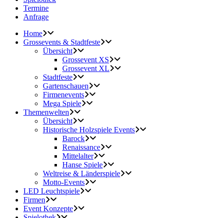
Termine
Anfrage
Home
Grossevents & Stadtfeste
Übersicht
Grossevent XS
Grossevent XL
Stadtfeste
Gartenschauen
Firmenevents
Mega Spiele
Themenwelten
Übersicht
Historische Holzspiele Events
Barock
Renaissance
Mittelalter
Hanse Spiele
Weltreise & Länderspiele
Motto-Events
LED Leuchtspiele
Firmen
Event Konzepte
Spielothek