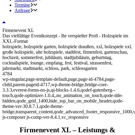
Termine
Anfrage
Firmenevent XL
Das vielfältige Eventkonzept - Ihr verspielter Profi - Holzspiele im
XXL-Format
holzspiele, holzspiele garten, holzspiele draußen, xxl, holzspiele xxl,
große holzspiele, alte holzspiele, stadtfest, firmenfest, gartenschau,
hochzeit, sommerfest, jubiläum, stadtjubiläum, geburtstag,
cocktailspiele, lounge, empfang, fest, festival, strassenfest,
jahrmarkt, stadtmarkt, schloss, park, schlossgarten
4784
wp-singular,page-template-default,page,page-id-4784,page-
child,parent-pageid-4717,wp-theme-bridge,bridge-core-
3.3.3,everest-forms-no-js,qi-blocks-1.4.6,qodef-gutenberg--
touch,qode-optimizer-1.0.4,,no_animation_on_touch,qode-title-
hidden,qode_grid_1400,hide_top_bar_on_mobile_header,qode-
theme-ver-30.8.7.1,qode-theme-
bridge,transparent_content,qode_advanced_footer_responsive_1000,
js-composer js-comp-ver-8.4.1,vc_responsive
Firmenevent XL – Leistungs &