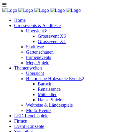
Home
Grossevents & Stadtfeste
Übersicht
Grossevent XS
Grossevent XL
Stadtfeste
Gartenschauen
Firmenevents
Mega Spiele
Themenwelten
Übersicht
Historische Holzspiele Events
Barock
Renaissance
Mittelalter
Hanse Spiele
Weltreise & Länderspiele
Motto-Events
LED Leuchtspiele
Firmen
Event Konzepte
Spielothek