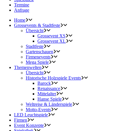
Termine
Anfrage
Home
Grossevents & Stadtfeste
Übersicht
Grossevent XS
Grossevent XL
Stadtfeste
Gartenschauen
Firmenevents
Mega Spiele
Themenwelten
Übersicht
Historische Holzspiele Events
Barock
Renaissance
Mittelalter
Hanse Spiele
Weltreise & Länderspiele
Motto-Events
LED Leuchtspiele
Firmen
Event Konzepte
Spielothek