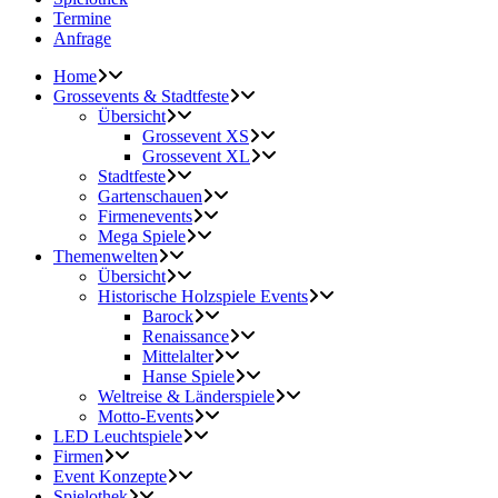
Termine
Anfrage
Home
Grossevents & Stadtfeste
Übersicht
Grossevent XS
Grossevent XL
Stadtfeste
Gartenschauen
Firmenevents
Mega Spiele
Themenwelten
Übersicht
Historische Holzspiele Events
Barock
Renaissance
Mittelalter
Hanse Spiele
Weltreise & Länderspiele
Motto-Events
LED Leuchtspiele
Firmen
Event Konzepte
Spielothek