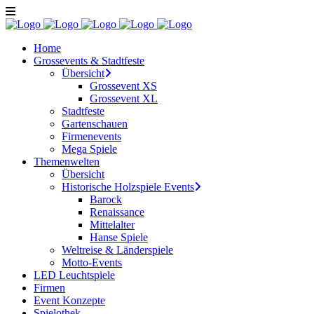
Home
Grossevents & Stadtfeste
Übersicht
Grossevent XS
Grossevent XL
Stadtfeste
Gartenschauen
Firmenevents
Mega Spiele
Themenwelten
Übersicht
Historische Holzspiele Events
Barock
Renaissance
Mittelalter
Hanse Spiele
Weltreise & Länderspiele
Motto-Events
LED Leuchtspiele
Firmen
Event Konzepte
Spielothek