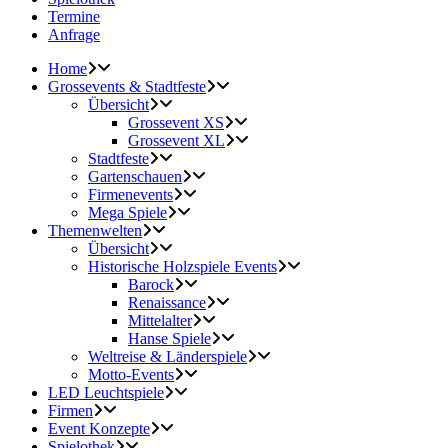
Termine
Anfrage
Home
Grossevents & Stadtfeste
Übersicht
Grossevent XS
Grossevent XL
Stadtfeste
Gartenschauen
Firmenevents
Mega Spiele
Themenwelten
Übersicht
Historische Holzspiele Events
Barock
Renaissance
Mittelalter
Hanse Spiele
Weltreise & Länderspiele
Motto-Events
LED Leuchtspiele
Firmen
Event Konzepte
Spielothek