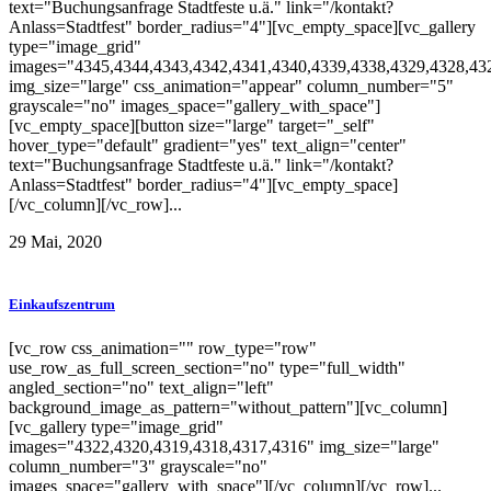
text="Buchungsanfrage Stadtfeste u.ä." link="/kontakt?
Anlass=Stadtfest" border_radius="4"][vc_empty_space][vc_gallery
type="image_grid"
images="4345,4344,4343,4342,4341,4340,4339,4338,4329,4328,43
img_size="large" css_animation="appear" column_number="5"
grayscale="no" images_space="gallery_with_space"]
[vc_empty_space][button size="large" target="_self"
hover_type="default" gradient="yes" text_align="center"
text="Buchungsanfrage Stadtfeste u.ä." link="/kontakt?
Anlass=Stadtfest" border_radius="4"][vc_empty_space]
[/vc_column][/vc_row]...
29 Mai, 2020
Einkaufszentrum
[vc_row css_animation="" row_type="row"
use_row_as_full_screen_section="no" type="full_width"
angled_section="no" text_align="left"
background_image_as_pattern="without_pattern"][vc_column]
[vc_gallery type="image_grid"
images="4322,4320,4319,4318,4317,4316" img_size="large"
column_number="3" grayscale="no"
images_space="gallery_with_space"][/vc_column][/vc_row]...