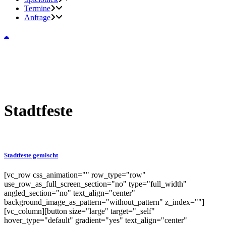
Termine
Anfrage
Stadtfeste
Stadtfeste gemischt
[vc_row css_animation="" row_type="row"
use_row_as_full_screen_section="no" type="full_width"
angled_section="no" text_align="center"
background_image_as_pattern="without_pattern" z_index=""]
[vc_column][button size="large" target="_self"
hover_type="default" gradient="yes" text_align="center"