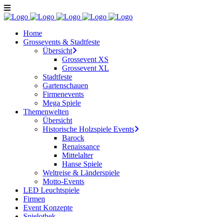
Home
Grossevents & Stadtfeste
Übersicht
Grossevent XS
Grossevent XL
Stadtfeste
Gartenschauen
Firmenevents
Mega Spiele
Themenwelten
Übersicht
Historische Holzspiele Events
Barock
Renaissance
Mittelalter
Hanse Spiele
Weltreise & Länderspiele
Motto-Events
LED Leuchtspiele
Firmen
Event Konzepte
Spielothek