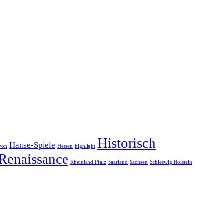
Historisch
Hanse-Spiele
yon
Hessen
highlight
Renaissance
Rheinland Pfalz
Saarland
Sachsen
Schleswig Holstein