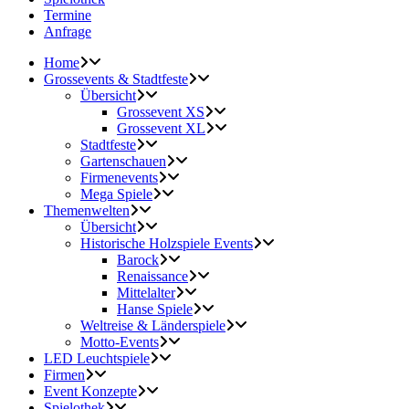
Termine
Anfrage
Home
Grossevents & Stadtfeste
Übersicht
Grossevent XS
Grossevent XL
Stadtfeste
Gartenschauen
Firmenevents
Mega Spiele
Themenwelten
Übersicht
Historische Holzspiele Events
Barock
Renaissance
Mittelalter
Hanse Spiele
Weltreise & Länderspiele
Motto-Events
LED Leuchtspiele
Firmen
Event Konzepte
Spielothek