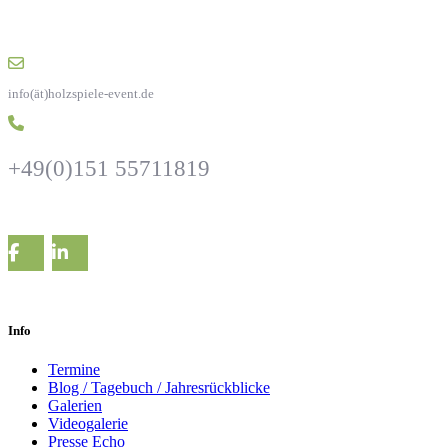
info(ät)holzspiele-event.de
+49(0)151 55711819
Info
Termine
Blog / Tagebuch / Jahresrückblicke
Galerien
Videogalerie
Presse Echo