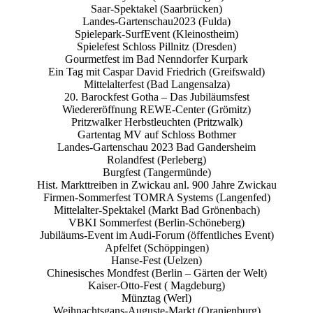
Saar-Spektakel (Saarbrücken)
Landes-Gartenschau2023 (Fulda)
Spielepark-SurfEvent (Kleinostheim)
Spielefest Schloss Pillnitz (Dresden)
Gourmetfest im Bad Nenndorfer Kurpark
Ein Tag mit Caspar David Friedrich (Greifswald)
Mittelalterfest (Bad Langensalza)
20. Barockfest Gotha – Das Jubiläumsfest
Wiedereröffnung REWE-Center (Grömitz)
Pritzwalker Herbstleuchten (Pritzwalk)
Gartentag MV auf Schloss Bothmer
Landes-Gartenschau 2023 Bad Gandersheim
Rolandfest (Perleberg)
Burgfest (Tangermünde)
Hist. Markttreiben in Zwickau anl. 900 Jahre Zwickau
Firmen-Sommerfest TOMRA Systems (Langenfed)
Mittelalter-Spektakel (Markt Bad Grönenbach)
VBKI Sommerfest (Berlin-Schöneberg)
Jubiläums-Event im Audi-Forum (öffentliches Event)
Apfelfet (Schöppingen)
Hanse-Fest (Uelzen)
Chinesisches Mondfest (Berlin – Gärten der Welt)
Kaiser-Otto-Fest ( Magdeburg)
Münztag (Werl)
Weihnachtsgans-Auguste-Markt (Oranienburg)