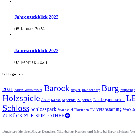
Jahresrückblick 2023
08 Januar, 2024
Jahresrückblick 2022
07 Februar, 2023
Schlagwörter
Barock
Burg
2021
Baden-Württemberg
Bayern
Brandenburg
Butjading
Holzspiele
L
Jever
Landesgartenschau
Kalaha
Kegelspiel
Kugelspiel
Schloss
Schlosspark
Veranstaltung
Strandspiel
Thüringen
TV
Watt'n S
ZURÜCK ZUR SPIELOTHEK
Begeistern Sie Ihre Bürger, Besucher, Mitarbeiter, Kunden und Gäste bei Ihrer nächsten V