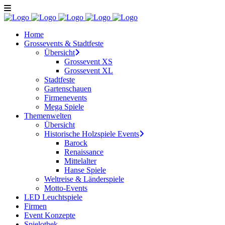
Home
Grossevents & Stadtfeste
Übersicht
Grossevent XS
Grossevent XL
Stadtfeste
Gartenschauen
Firmenevents
Mega Spiele
Themenwelten
Übersicht
Historische Holzspiele Events
Barock
Renaissance
Mittelalter
Hanse Spiele
Weltreise & Länderspiele
Motto-Events
LED Leuchtspiele
Firmen
Event Konzepte
Spielothek