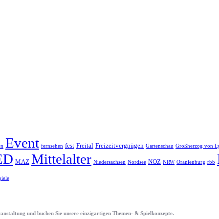
Event
fest
Freital
Freizeitvergnügen
en
fernsehen
Gartenschau
Großherzog von L
ED
Mittelalter
MAZ
NOZ
Niedersachsen
Nordsee
NRW
Oranienburg
rbb
piele
eranstaltung und buchen Sie unsere einzigartigen Themen- & Spielkonzepte.