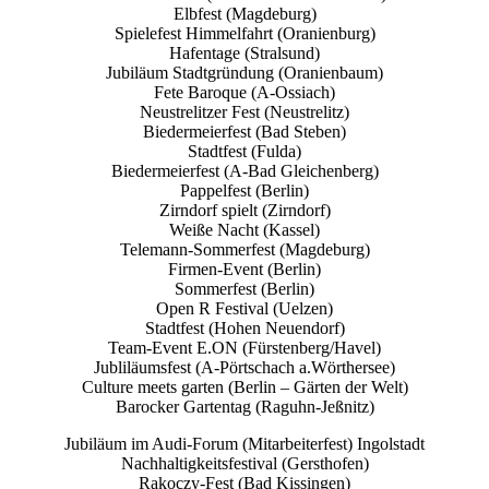
Elbfest (Magdeburg)
Spielefest Himmelfahrt (Oranienburg)
Hafentage (Stralsund)
Jubiläum Stadtgründung (Oranienbaum)
Fete Baroque (A-Ossiach)
Neustrelitzer Fest (Neustrelitz)
Biedermeierfest (Bad Steben)
Stadtfest (Fulda)
Biedermeierfest (A-Bad Gleichenberg)
Pappelfest (Berlin)
Zirndorf spielt (Zirndorf)
Weiße Nacht (Kassel)
Telemann-Sommerfest (Magdeburg)
Firmen-Event (Berlin)
Sommerfest (Berlin)
Open R Festival (Uelzen)
Stadtfest (Hohen Neuendorf)
Team-Event E.ON (Fürstenberg/Havel)
Jubliläumsfest (A-Pörtschach a.Wörthersee)
Culture meets garten (Berlin – Gärten der Welt)
Barocker Gartentag (Raguhn-Jeßnitz)
Jubiläum im Audi-Forum (Mitarbeiterfest) Ingolstadt
Nachhaltigkeitsfestival (Gersthofen)
Rakoczy-Fest (Bad Kissingen)