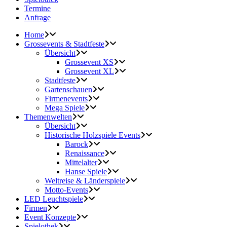
Termine
Anfrage
Home
Grossevents & Stadtfeste
Übersicht
Grossevent XS
Grossevent XL
Stadtfeste
Gartenschauen
Firmenevents
Mega Spiele
Themenwelten
Übersicht
Historische Holzspiele Events
Barock
Renaissance
Mittelalter
Hanse Spiele
Weltreise & Länderspiele
Motto-Events
LED Leuchtspiele
Firmen
Event Konzepte
Spielothek