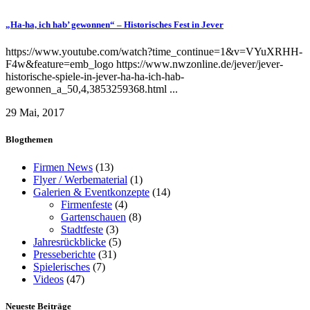
„Ha-ha, ich hab’ gewonnen“ – Historisches Fest in Jever
https://www.youtube.com/watch?time_continue=1&v=VYuXRHH-
F4w&feature=emb_logo https://www.nwzonline.de/jever/jever-
historische-spiele-in-jever-ha-ha-ich-hab-
gewonnen_a_50,4,3853259368.html ...
29 Mai, 2017
Blogthemen
Firmen News
(13)
Flyer / Werbematerial
(1)
Galerien & Eventkonzepte
(14)
Firmenfeste
(4)
Gartenschauen
(8)
Stadtfeste
(3)
Jahresrückblicke
(5)
Presseberichte
(31)
Spielerisches
(7)
Videos
(47)
Neueste Beiträge