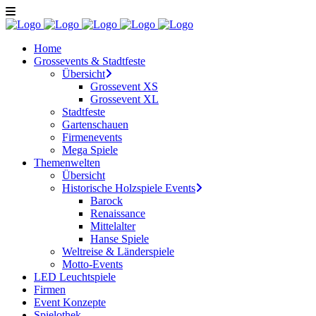
Home
Grossevents & Stadtfeste
Übersicht
Grossevent XS
Grossevent XL
Stadtfeste
Gartenschauen
Firmenevents
Mega Spiele
Themenwelten
Übersicht
Historische Holzspiele Events
Barock
Renaissance
Mittelalter
Hanse Spiele
Weltreise & Länderspiele
Motto-Events
LED Leuchtspiele
Firmen
Event Konzepte
Spielothek