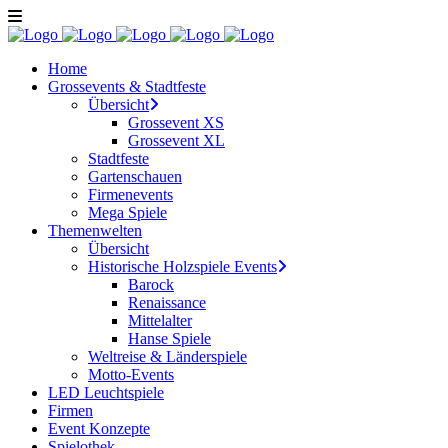
Home
Grossevents & Stadtfeste
Übersicht
Grossevent XS
Grossevent XL
Stadtfeste
Gartenschauen
Firmenevents
Mega Spiele
Themenwelten
Übersicht
Historische Holzspiele Events
Barock
Renaissance
Mittelalter
Hanse Spiele
Weltreise & Länderspiele
Motto-Events
LED Leuchtspiele
Firmen
Event Konzepte
Spielothek