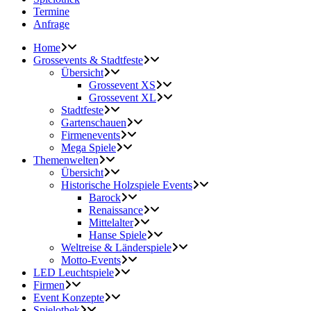
Termine
Anfrage
Home
Grossevents & Stadtfeste
Übersicht
Grossevent XS
Grossevent XL
Stadtfeste
Gartenschauen
Firmenevents
Mega Spiele
Themenwelten
Übersicht
Historische Holzspiele Events
Barock
Renaissance
Mittelalter
Hanse Spiele
Weltreise & Länderspiele
Motto-Events
LED Leuchtspiele
Firmen
Event Konzepte
Spielothek