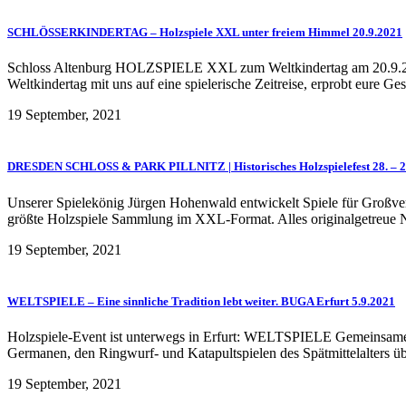
SCHLÖSSERKINDERTAG – Holzspiele XXL unter freiem Himmel 20.9.2021
Schloss Altenburg HOLZSPIELE XXL zum Weltkindertag am 20.9.2021 
Weltkindertag mit uns auf eine spielerische Zeitreise, erprobt eure Ge
19 September, 2021
DRESDEN SCHLOSS & PARK PILLNITZ | Historisches Holzspielefest 28. – 2
Unserer Spielekönig Jürgen Hohenwald entwickelt Spiele für Großver
größte Holzspiele Sammlung im XXL-Format. Alles originalgetreue Nac
19 September, 2021
WELTSPIELE – Eine sinnliche Tradition lebt weiter. BUGA Erfurt 5.9.2021
Holzspiele-Event ist unterwegs in Erfurt: WELTSPIELE Gemeinsames Sp
Germanen, den Ringwurf- und Katapultspielen des Spätmittelalters übe
19 September, 2021