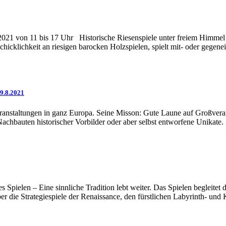
von 11 bis 17 Uhr Historische Riesenspiele unter freiem Himmel für
schicklichkeit an riesigen barocken Holzspielen, spielt mit- oder gegene
9.8.2021
anstaltungen in ganz Europa. Seine Misson: Gute Laune auf Großverans
hbauten historischer Vorbilder oder aber selbst entworfene Unikate. „
ielen – Eine sinnliche Tradition lebt weiter. Das Spielen begleitet 
r die Strategiespiele der Renaissance, den fürstlichen Labyrinth- und 