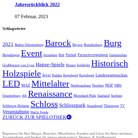
Jahresrückblick 2022
07 Februar, 2023
Schlagwörter
Barock
Burg
2021
Baden-Württemberg
Bayern
Brandenburg
Event
fest
Freital
Freizeitvergnügen
Butjadingen
fernsehen
Gartenschau
Historisch
Hanse-Spiele
Großherzog von Lyon
Hessen
highlight
Holzspiele
Jever
Landesgartenschau
Kalaha
Kegelspiel
Kugelspiel
LED
Mittelalter
MAZ
NOZ
Niedersachsen
Nordsee
NRW
Renaissance
Oranienburg
rbb
Rheinland Pfalz
Saarland
Sachsen
Schloss
Schlosspark
Schleswig Holstein
Strandspiel
Thüringen
TV
Veranstaltung
Watt'n Spiele
ZURÜCK ZUR SPIELOTHEK
Begeistern Sie Ihre Bürger, Besucher, Mitarbeiter, Kunden und Gäste bei Ihrer nächsten
Veranstaltung und buchen Sie unsere einzigartigen Themen- & Spielkonzepte.