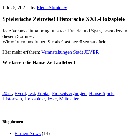
Juli 26, 2021
|
by
Elena Stroitelev
Spielerische Zeitreise! Historische XXL-Holzspiele
Jede Veranstaltung bringt uns viel Freude und Spaß, besonders in
diesem Sommer.
Wir würden uns freuen Sie als Gast begrüßen zu dürfen.
Hier mehr erfahren:
Veranstaltungen Stadt JEVER
Wir lassen die Hanse-Zeit aufleben!
2021
,
Event
,
fest
,
Freital
,
Freizeitvergnügen
,
Hanse-Spiele
,
Historisch
,
Holzspiele
,
Jever
,
Mittelalter
Blogthemen
Firmen News
(13)