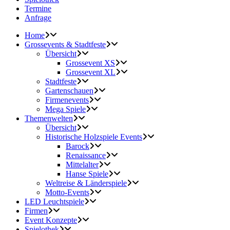
Termine
Anfrage
Home
Grossevents & Stadtfeste
Übersicht
Grossevent XS
Grossevent XL
Stadtfeste
Gartenschauen
Firmenevents
Mega Spiele
Themenwelten
Übersicht
Historische Holzspiele Events
Barock
Renaissance
Mittelalter
Hanse Spiele
Weltreise & Länderspiele
Motto-Events
LED Leuchtspiele
Firmen
Event Konzepte
Spielothek