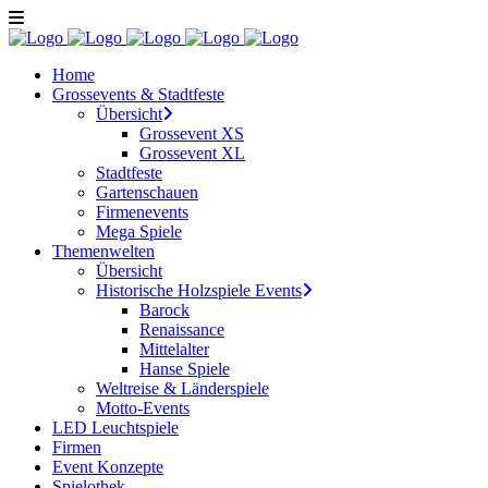
Home
Grossevents & Stadtfeste
Übersicht
Grossevent XS
Grossevent XL
Stadtfeste
Gartenschauen
Firmenevents
Mega Spiele
Themenwelten
Übersicht
Historische Holzspiele Events
Barock
Renaissance
Mittelalter
Hanse Spiele
Weltreise & Länderspiele
Motto-Events
LED Leuchtspiele
Firmen
Event Konzepte
Spielothek