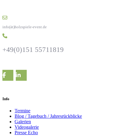
info(ät)holzspiele-event.de
+49(0)151 55711819
Info
Termine
Blog / Tagebuch / Jahresrückblicke
Galerien
Videogalerie
Presse Echo