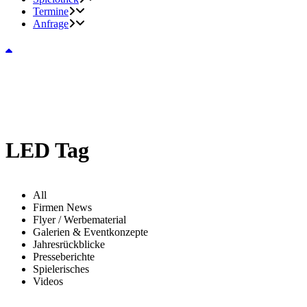
Termine
Anfrage
LED Tag
All
Firmen News
Flyer / Werbematerial
Galerien & Eventkonzepte
Jahresrückblicke
Presseberichte
Spielerisches
Videos