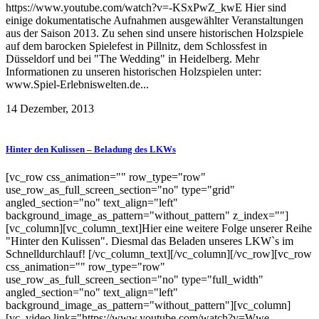
https://www.youtube.com/watch?v=-KSxPwZ_kwE Hier sind
einige dokumentatische Aufnahmen ausgewählter Veranstaltungen
aus der Saison 2013. Zu sehen sind unsere historischen Holzspiele
auf dem barocken Spielefest in Pillnitz, dem Schlossfest in
Düsseldorf und bei "The Wedding" in Heidelberg. Mehr
Informationen zu unseren historischen Holzspielen unter:
www.Spiel-Erlebniswelten.de...
14 Dezember, 2013
Hinter den Kulissen – Beladung des LKWs
[vc_row css_animation="" row_type="row"
use_row_as_full_screen_section="no" type="grid"
angled_section="no" text_align="left"
background_image_as_pattern="without_pattern" z_index=""]
[vc_column][vc_column_text]Hier eine weitere Folge unserer Reihe
"Hinter den Kulissen". Diesmal das Beladen unseres LKW`s im
Schnelldurchlauf! [/vc_column_text][/vc_column][/vc_row][vc_row
css_animation="" row_type="row"
use_row_as_full_screen_section="no" type="full_width"
angled_section="no" text_align="left"
background_image_as_pattern="without_pattern"][vc_column]
[vc_video link="https://www.youtube.com/watch?v=Wwe-