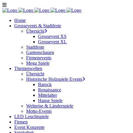
Home
Grossevents & Stadtfeste
Übersicht
Grossevent XS
Grossevent XL
Stadtfeste
Gartenschauen
Firmenevents
Mega Spiele
Themenwelten
Übersicht
Historische Holzspiele Events
Barock
Renaissance
Mittelalter
Hanse Spiele
Weltreise & Länderspiele
Motto-Events
LED Leuchtspiele
Firmen
Event Konzepte
Spielothek