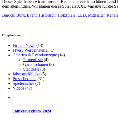
Dieses Spiel haben wir auf unserer Recherchereise im schönen Land M
dem alten Indien. Wir planen dieses Spiel als XXL-Variante für die 
Barock
,
Burg
,
Event
,
Historisch
,
Holzspiele
,
LED
,
Mittelalter
,
Renais
Blogthemen
Firmen News
(13)
Flyer / Werbematerial
(1)
Galerien & Eventkonzepte
(14)
Firmenfeste
(4)
Gartenschauen
(8)
Stadtfeste
(3)
Jahresrückblicke
(5)
Presseberichte
(31)
Spielerisches
(7)
Videos
(47)
Jahresrückblick 2024