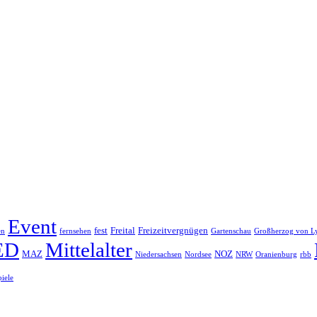
Event
fest
Freital
Freizeitvergnügen
en
fernsehen
Gartenschau
Großherzog von L
ED
Mittelalter
MAZ
NOZ
Niedersachsen
Nordsee
NRW
Oranienburg
rbb
piele