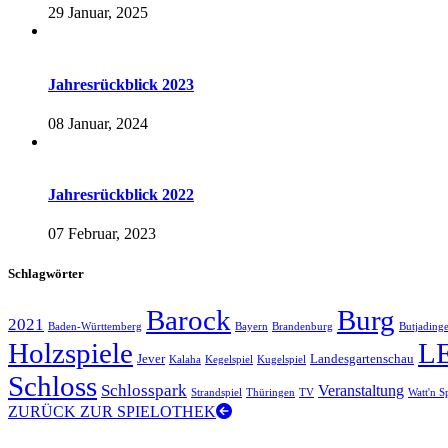
29 Januar, 2025
Jahresrückblick 2023
08 Januar, 2024
Jahresrückblick 2022
07 Februar, 2023
Schlagwörter
Barock
Burg
2021
Baden-Württemberg
Bayern
Brandenburg
Butjading
Holzspiele
L
Jever
Landesgartenschau
Kalaha
Kegelspiel
Kugelspiel
Schloss
Schlosspark
Veranstaltung
Strandspiel
Thüringen
TV
Watt'n S
ZURÜCK ZUR SPIELOTHEK