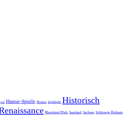
Historisch
Hanse-Spiele
yon
Hessen
highlight
Renaissance
Rheinland Pfalz
Saarland
Sachsen
Schleswig Holstein