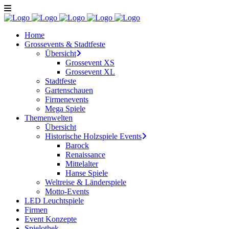
Home
Grossevents & Stadtfeste
Übersicht
Grossevent XS
Grossevent XL
Stadtfeste
Gartenschauen
Firmenevents
Mega Spiele
Themenwelten
Übersicht
Historische Holzspiele Events
Barock
Renaissance
Mittelalter
Hanse Spiele
Weltreise & Länderspiele
Motto-Events
LED Leuchtspiele
Firmen
Event Konzepte
Spielothek