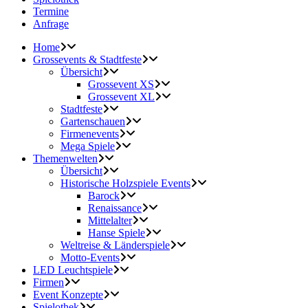
Termine
Anfrage
Home
Grossevents & Stadtfeste
Übersicht
Grossevent XS
Grossevent XL
Stadtfeste
Gartenschauen
Firmenevents
Mega Spiele
Themenwelten
Übersicht
Historische Holzspiele Events
Barock
Renaissance
Mittelalter
Hanse Spiele
Weltreise & Länderspiele
Motto-Events
LED Leuchtspiele
Firmen
Event Konzepte
Spielothek