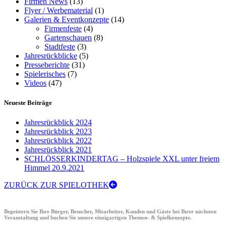
Firmen News
(13)
Flyer / Werbematerial
(1)
Galerien & Eventkonzepte
(14)
Firmenfeste
(4)
Gartenschauen
(8)
Stadtfeste
(3)
Jahresrückblicke
(5)
Presseberichte
(31)
Spielerisches
(7)
Videos
(47)
Neueste Beiträge
Jahresrückblick 2024
Jahresrückblick 2023
Jahresrückblick 2022
Jahresrückblick 2021
SCHLÖSSERKINDERTAG – Holzspiele XXL unter freiem
Himmel 20.9.2021
ZURÜCK ZUR SPIELOTHEK
Begeistern Sie Ihre Bürger, Besucher, Mitarbeiter, Kunden und Gäste bei Ihrer nächsten
Veranstaltung und buchen Sie unsere einzigartigen Themen- & Spielkonzepte.