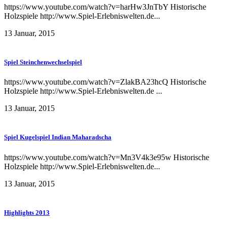
https://www.youtube.com/watch?v=harHw3JnTbY Historische
Holzspiele http://www.Spiel-Erlebniswelten.de...
13 Januar, 2015
Spiel Steinchenwechselspiel
https://www.youtube.com/watch?v=ZlakBA23hcQ Historische
Holzspiele http://www.Spiel-Erlebniswelten.de ...
13 Januar, 2015
Spiel Kugelspiel Indian Maharadscha
https://www.youtube.com/watch?v=Mn3V4k3e95w Historische
Holzspiele http://www.Spiel-Erlebniswelten.de...
13 Januar, 2015
Highlights 2013