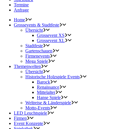
Termine
Anfrage
Home
Grossevents & Stadtfeste
Übersicht
Grossevent XS
Grossevent XL
Stadtfeste
Gartenschauen
Firmenevents
Mega Spiele
Themenwelten
Übersicht
Historische Holzspiele Events
Barock
Renaissance
Mittelalter
Hanse Spiele
Weltreise & Länderspiele
Motto-Events
LED Leuchtspiele
Firmen
Event Konzepte
Spielothek