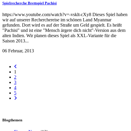
Spielrecherche Brettspiel Pachisi
https://www.youtube.com/watch?v=-vsklt-cXy8 Dieses Spiel haben
wir auf unserer Recherchereise im schönen Land Myanmar
gefunden. Dort wird es auf der Straße um Geld gespielt. Es heißt
"Pachisi" und ist eine "Mensch ärgere dich nicht"-Version aus dem
alten Indien. Wir planen dieses Spiel als XXL-Variante für die
Saison 2013...
06 Februar, 2013
1
2
3
4
5
Blogthemen