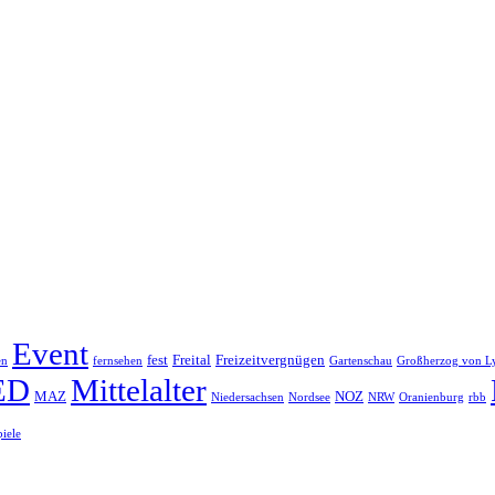
Event
fest
Freital
Freizeitvergnügen
en
fernsehen
Gartenschau
Großherzog von L
ED
Mittelalter
MAZ
NOZ
Niedersachsen
Nordsee
NRW
Oranienburg
rbb
piele