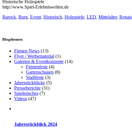
Historische Holzspiele
http://www.Spiel-Erlebniswelten.de
Barock
,
Burg
,
Event
,
Historisch
,
Holzspiele
,
LED
,
Mittelalter
,
Renais
Blogthemen
Firmen News
(13)
Flyer / Werbematerial
(1)
Galerien & Eventkonzepte
(14)
Firmenfeste
(4)
Gartenschauen
(8)
Stadtfeste
(3)
Jahresrückblicke
(5)
Presseberichte
(31)
Spielerisches
(7)
Videos
(47)
Jahresrückblick 2024