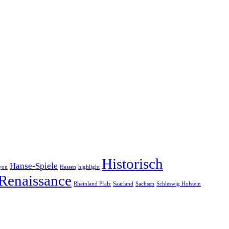
Historisch
Hanse-Spiele
yon
Hessen
highlight
Renaissance
Rheinland Pfalz
Saarland
Sachsen
Schleswig Holstein