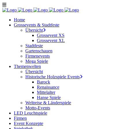
Home
Grossevents & Stadtfeste
Übersicht
Grossevent XS
Grossevent XL
Stadtfeste
Gartenschauen
Firmenevents
Mega Spiele
Themenwelten
Übersicht
Historische Holzspiele Events
Barock
Renaissance
Mittelalter
Hanse Spiele
Weltreise & Länderspiele
Motto-Events
LED Leuchtspiele
Firmen
Event Konzepte
Spielothek