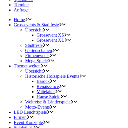
Termine
Anfrage
Home
Grossevents & Stadtfeste
Übersicht
Grossevent XS
Grossevent XL
Stadtfeste
Gartenschauen
Firmenevents
Mega Spiele
Themenwelten
Übersicht
Historische Holzspiele Events
Barock
Renaissance
Mittelalter
Hanse Spiele
Weltreise & Länderspiele
Motto-Events
LED Leuchtspiele
Firmen
Event Konzepte
Spielothek