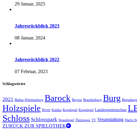
29 Januar, 2025
Jahresrückblick 2023
08 Januar, 2024
Jahresrückblick 2022
07 Februar, 2023
Schlagwörter
Barock
Burg
2021
Baden-Württemberg
Bayern
Brandenburg
Butjading
Holzspiele
L
Jever
Landesgartenschau
Kalaha
Kegelspiel
Kugelspiel
Schloss
Schlosspark
Veranstaltung
Strandspiel
Thüringen
TV
Watt'n S
ZURÜCK ZUR SPIELOTHEK