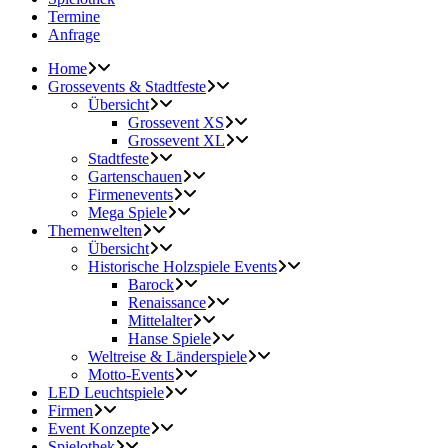
Termine
Anfrage
Home
Grossevents & Stadtfeste
Übersicht
Grossevent XS
Grossevent XL
Stadtfeste
Gartenschauen
Firmenevents
Mega Spiele
Themenwelten
Übersicht
Historische Holzspiele Events
Barock
Renaissance
Mittelalter
Hanse Spiele
Weltreise & Länderspiele
Motto-Events
LED Leuchtspiele
Firmen
Event Konzepte
Spielothek