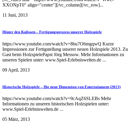
XXONpT0" align="center"][/vc_column][/vc_row]...
11 Juni, 2013
Hinter den Kulissen – Fertigungsprozess unserer Holzspiele
https://www.youtube.com/watch?v=8bu7O6mgqwQ Kurze
Impressionen zur Fertigstellung unserer neuen Holzspiele 2013. Zu
Gast beim HolzspielePapst Jörg Messow. Mehr Informationen zu
unseren Spielen unter: www.Spiel-Erlebniswelten.de ...
09 April, 2013
Historische Holzspiele – Die neue Dimension von Entertainment (2013)
https://www.youtube.com/watch?v=9cAqZ6SLEBs Mehr
Informationen zu unseren historischen Holzspielen unter:
www.Spiel-Erlebniswelten.de ...
05 März, 2013