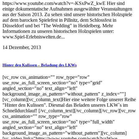
https://www.youtube.com/watch?v=-KSxPwZ_kwE Hier sind
einige dokumentatische Aufnahmen ausgewählter Veranstaltungen
aus der Saison 2013. Zu sehen sind unsere historischen Holzspiele
auf dem barocken Spielefest in Pillnitz, dem Schlossfest in
Düsseldorf und bei "The Wedding" in Heidelberg. Mehr
Informationen zu unseren historischen Holzspielen unter:
www.Spiel-Erlebniswelten.de...
14 Dezember, 2013
Hinter den Kulissen – Beladung des LKWs
[vc_row css_animation="" row_type="row"
use_row_as_full_screen_section="no" type="grid"
angled_section="no" text_align="left"
background_image_as_pattern="without_pattern" z_index=""]
[vc_column][vc_column_text]Hier eine weitere Folge unserer Reihe
"Hinter den Kulissen". Diesmal das Beladen unseres LKW`s im
Schnelldurchlauf! [/vc_column_text][/vc_column][/vc_row][vc_row
css_animation="" row_type="row"
use_row_as_full_screen_section="no" type="full_width"
angled_section="no" text_align="left"
background_image_as_pattern="without_pattern"][vc_column]
[vc_video link="https://www.youtube.com/watch?v=Wwe-