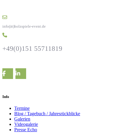
info(ät)holzspiele-event.de
+49(0)151 55711819
Info
Termine
Blog / Tagebuch / Jahresrückblicke
Galerien
Videogalerie
Presse Echo