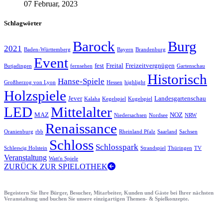
07 Februar, 2023
Schlagwörter
Barock
Burg
2021
Baden-Württemberg
Bayern
Brandenburg
Event
fest
Freital
Freizeitvergnügen
Butjadingen
fernsehen
Gartenschau
Historisch
Hanse-Spiele
Großherzog von Lyon
Hessen
highlight
Holzspiele
Jever
Landesgartenschau
Kalaha
Kegelspiel
Kugelspiel
LED
Mittelalter
MAZ
NOZ
Niedersachsen
Nordsee
NRW
Renaissance
Oranienburg
rbb
Rheinland Pfalz
Saarland
Sachsen
Schloss
Schlosspark
Schleswig Holstein
Strandspiel
Thüringen
TV
Veranstaltung
Watt'n Spiele
ZURÜCK ZUR SPIELOTHEK
Begeistern Sie Ihre Bürger, Besucher, Mitarbeiter, Kunden und Gäste bei Ihrer nächsten
Veranstaltung und buchen Sie unsere einzigartigen Themen- & Spielkonzepte.