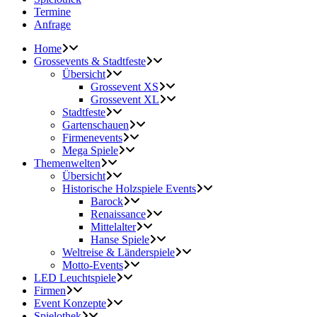
Termine
Anfrage
Home
Grossevents & Stadtfeste
Übersicht
Grossevent XS
Grossevent XL
Stadtfeste
Gartenschauen
Firmenevents
Mega Spiele
Themenwelten
Übersicht
Historische Holzspiele Events
Barock
Renaissance
Mittelalter
Hanse Spiele
Weltreise & Länderspiele
Motto-Events
LED Leuchtspiele
Firmen
Event Konzepte
Spielothek