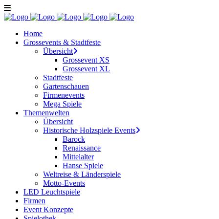
Home
Grossevents & Stadtfeste
Übersicht
Grossevent XS
Grossevent XL
Stadtfeste
Gartenschauen
Firmenevents
Mega Spiele
Themenwelten
Übersicht
Historische Holzspiele Events
Barock
Renaissance
Mittelalter
Hanse Spiele
Weltreise & Länderspiele
Motto-Events
LED Leuchtspiele
Firmen
Event Konzepte
Spielothek