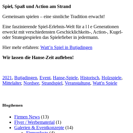
Spiel, Spaß und Action am Strand
Gemeinsam spielen – eine sinnliche Tradition erwacht!
Eine faszinierende Spiel-Erlebnis-Welt für a l l e Generationen
erweckt mit verschiedensten Geschicklichkeits-, Action-, Kugel-
oder Strategiespielen das Spielefieber in jedermann.
Hier mehr erfahren:
Watt’n Spiel in Butjadingen
Wir lassen die Hanse-Zeit aufleben!
2021
,
Butjadingen
,
Event
,
Hanse-Spiele
,
Historisch
,
Holzspiele
,
Mittelalter
,
Nordsee
,
Strandspiel
,
Veranstaltung
,
Watt'n Spiele
Blogthemen
Firmen News
(13)
Flyer / Werbematerial
(1)
Galerien & Eventkonzepte
(14)
Firmenfeste
(4)