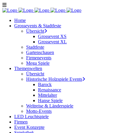
Home
Grossevents & Stadtfeste
Übersicht
Grossevent XS
Grossevent XL
Stadtfeste
Gartenschauen
Firmenevents
Mega Spiele
Themenwelten
Übersicht
Historische Holzspiele Events
Barock
Renaissance
Mittelalter
Hanse Spiele
Weltreise & Länderspiele
Motto-Events
LED Leuchtspiele
Firmen
Event Konzepte
Spielothek