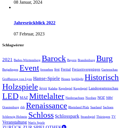
08 Januar, 2024
Jahresrückblick 2022
07 Februar, 2023
Schlagwörter
Barock
Burg
2021
Baden-Württemberg
Bayern
Brandenburg
Event
fest
Freital
Freizeitvergnügen
Butjadingen
fernsehen
Gartenschau
Historisch
Hanse-Spiele
Großherzog von Lyon
Hessen
highlight
Holzspiele
Jever
Landesgartenschau
Kalaha
Kegelspiel
Kugelspiel
LED
Mittelalter
MAZ
NOZ
Niedersachsen
Nordsee
NRW
Renaissance
Oranienburg
rbb
Rheinland Pfalz
Saarland
Sachsen
Schloss
Schlosspark
Schleswig Holstein
Strandspiel
Thüringen
TV
Veranstaltung
Watt'n Spiele
ZURÜCK ZUR SPIELOTHEK