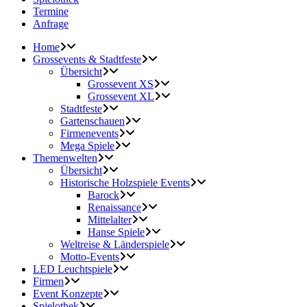
Termine
Anfrage
Home
Grossevents & Stadtfeste
Übersicht
Grossevent XS
Grossevent XL
Stadtfeste
Gartenschauen
Firmenevents
Mega Spiele
Themenwelten
Übersicht
Historische Holzspiele Events
Barock
Renaissance
Mittelalter
Hanse Spiele
Weltreise & Länderspiele
Motto-Events
LED Leuchtspiele
Firmen
Event Konzepte
Spielothek