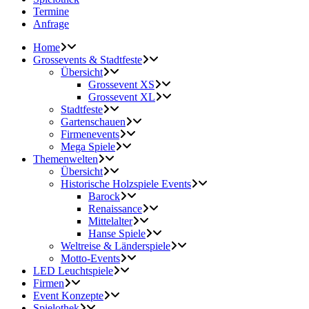
Termine
Anfrage
Home
Grossevents & Stadtfeste
Übersicht
Grossevent XS
Grossevent XL
Stadtfeste
Gartenschauen
Firmenevents
Mega Spiele
Themenwelten
Übersicht
Historische Holzspiele Events
Barock
Renaissance
Mittelalter
Hanse Spiele
Weltreise & Länderspiele
Motto-Events
LED Leuchtspiele
Firmen
Event Konzepte
Spielothek