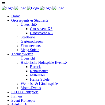
Home
Grossevents & Stadtfeste
Übersicht
Grossevent XS
Grossevent XL
Stadtfeste
Gartenschauen
Firmenevents
Mega Spiele
Themenwelten
Übersicht
Historische Holzspiele Events
Barock
Renaissance
Mittelalter
Hanse Spiele
Weltreise & Länderspiele
Motto-Events
LED Leuchtspiele
Firmen
Event Konzepte
Spielothek