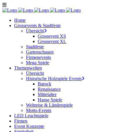
Home
Grossevents & Stadtfeste
Übersicht
Grossevent XS
Grossevent XL
Stadtfeste
Gartenschauen
Firmenevents
Mega Spiele
Themenwelten
Übersicht
Historische Holzspiele Events
Barock
Renaissance
Mittelalter
Hanse Spiele
Weltreise & Länderspiele
Motto-Events
LED Leuchtspiele
Firmen
Event Konzepte
Spielothek