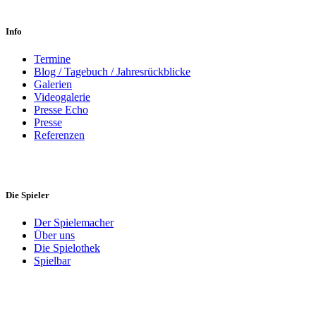
Info
Termine
Blog / Tagebuch / Jahresrückblicke
Galerien
Videogalerie
Presse Echo
Presse
Referenzen
Die Spieler
Der Spielemacher
Über uns
Die Spielothek
Spielbar