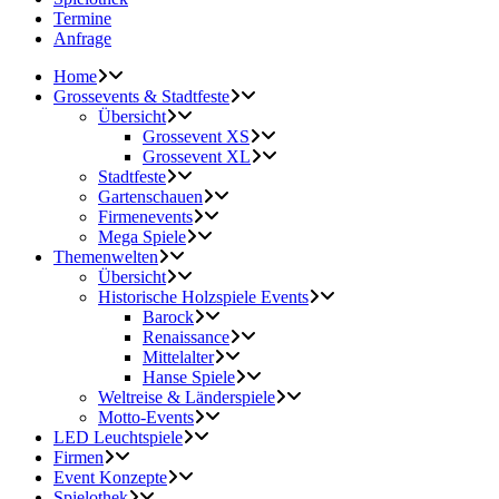
Termine
Anfrage
Home
Grossevents & Stadtfeste
Übersicht
Grossevent XS
Grossevent XL
Stadtfeste
Gartenschauen
Firmenevents
Mega Spiele
Themenwelten
Übersicht
Historische Holzspiele Events
Barock
Renaissance
Mittelalter
Hanse Spiele
Weltreise & Länderspiele
Motto-Events
LED Leuchtspiele
Firmen
Event Konzepte
Spielothek