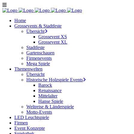
Home
Grossevents & Stadtfeste
Übersicht
Grossevent XS
Grossevent XL
Stadtfeste
Gartenschauen
Firmenevents
Mega Spiele
Themenwelten
Übersicht
Historische Holzspiele Events
Barock
Renaissance
Mittelalter
Hanse Spiele
Weltreise & Länderspiele
Motto-Events
LED Leuchtspiele
Firmen
Event Konzepte
Spielothek