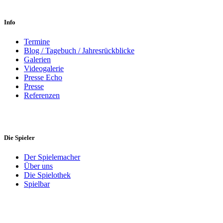
Info
Termine
Blog / Tagebuch / Jahresrückblicke
Galerien
Videogalerie
Presse Echo
Presse
Referenzen
Die Spieler
Der Spielemacher
Über uns
Die Spielothek
Spielbar