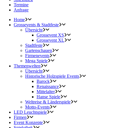
Termine
Anfrage
Home
Grossevents & Stadtfeste
Übersicht
Grossevent XS
Grossevent XL
Stadtfeste
Gartenschauen
Firmenevents
Mega Spiele
Themenwelten
Übersicht
Historische Holzspiele Events
Barock
Renaissance
Mittelalter
Hanse Spiele
Weltreise & Länderspiele
Motto-Events
LED Leuchtspiele
Firmen
Event Konzepte
Spielothek