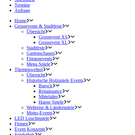
Termine
Anfrage
Home
Grossevents & Stadtfeste
Übersicht
Grossevent XS
Grossevent XL
Stadtfeste
Gartenschauen
Firmenevents
Mega Spiele
Themenwelten
Übersicht
Historische Holzspiele Events
Barock
Renaissance
Mittelalter
Hanse Spiele
Weltreise & Länderspiele
Motto-Events
LED Leuchtspiele
Firmen
Event Konzepte
Spielothek