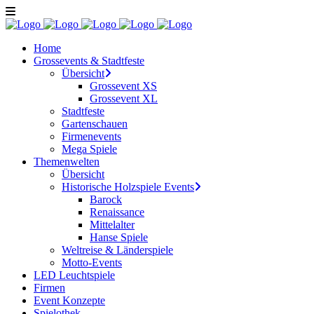
Home
Grossevents & Stadtfeste
Übersicht
Grossevent XS
Grossevent XL
Stadtfeste
Gartenschauen
Firmenevents
Mega Spiele
Themenwelten
Übersicht
Historische Holzspiele Events
Barock
Renaissance
Mittelalter
Hanse Spiele
Weltreise & Länderspiele
Motto-Events
LED Leuchtspiele
Firmen
Event Konzepte
Spielothek