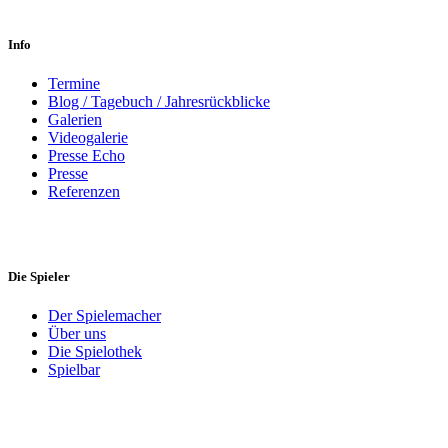
Info
Termine
Blog / Tagebuch / Jahresrückblicke
Galerien
Videogalerie
Presse Echo
Presse
Referenzen
Die Spieler
Der Spielemacher
Über uns
Die Spielothek
Spielbar