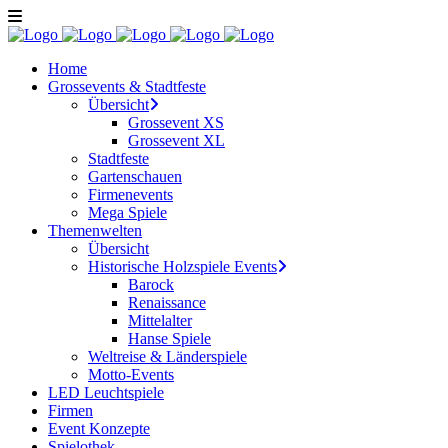
Home
Grossevents & Stadtfeste
Übersicht
Grossevent XS
Grossevent XL
Stadtfeste
Gartenschauen
Firmenevents
Mega Spiele
Themenwelten
Übersicht
Historische Holzspiele Events
Barock
Renaissance
Mittelalter
Hanse Spiele
Weltreise & Länderspiele
Motto-Events
LED Leuchtspiele
Firmen
Event Konzepte
Spielothek