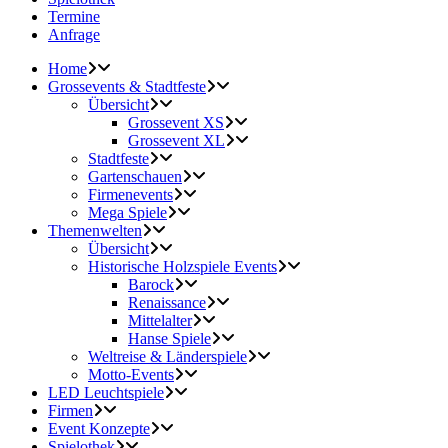
Termine
Anfrage
Home
Grossevents & Stadtfeste
Übersicht
Grossevent XS
Grossevent XL
Stadtfeste
Gartenschauen
Firmenevents
Mega Spiele
Themenwelten
Übersicht
Historische Holzspiele Events
Barock
Renaissance
Mittelalter
Hanse Spiele
Weltreise & Länderspiele
Motto-Events
LED Leuchtspiele
Firmen
Event Konzepte
Spielothek