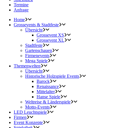
Termine
Anfrage
Home
Grossevents & Stadtfeste
Übersicht
Grossevent XS
Grossevent XL
Stadtfeste
Gartenschauen
Firmenevents
Mega Spiele
Themenwelten
Übersicht
Historische Holzspiele Events
Barock
Renaissance
Mittelalter
Hanse Spiele
Weltreise & Länderspiele
Motto-Events
LED Leuchtspiele
Firmen
Event Konzepte
Spielothek