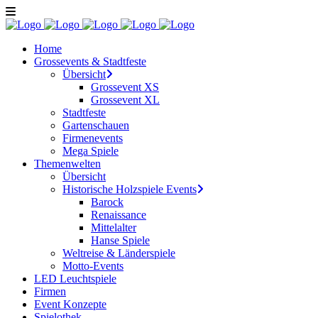
Home
Grossevents & Stadtfeste
Übersicht
Grossevent XS
Grossevent XL
Stadtfeste
Gartenschauen
Firmenevents
Mega Spiele
Themenwelten
Übersicht
Historische Holzspiele Events
Barock
Renaissance
Mittelalter
Hanse Spiele
Weltreise & Länderspiele
Motto-Events
LED Leuchtspiele
Firmen
Event Konzepte
Spielothek