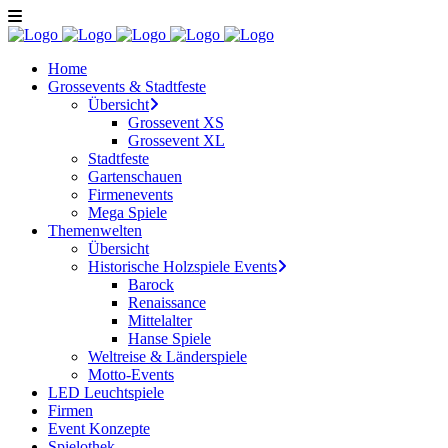
Home
Grossevents & Stadtfeste
Übersicht
Grossevent XS
Grossevent XL
Stadtfeste
Gartenschauen
Firmenevents
Mega Spiele
Themenwelten
Übersicht
Historische Holzspiele Events
Barock
Renaissance
Mittelalter
Hanse Spiele
Weltreise & Länderspiele
Motto-Events
LED Leuchtspiele
Firmen
Event Konzepte
Spielothek