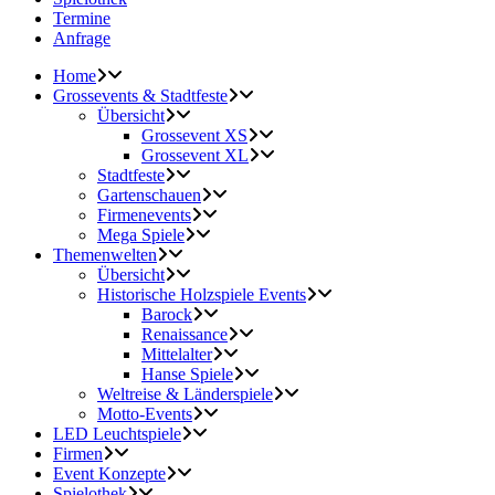
Termine
Anfrage
Home
Grossevents & Stadtfeste
Übersicht
Grossevent XS
Grossevent XL
Stadtfeste
Gartenschauen
Firmenevents
Mega Spiele
Themenwelten
Übersicht
Historische Holzspiele Events
Barock
Renaissance
Mittelalter
Hanse Spiele
Weltreise & Länderspiele
Motto-Events
LED Leuchtspiele
Firmen
Event Konzepte
Spielothek