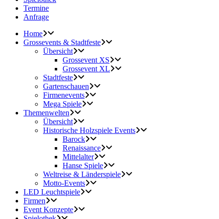
Termine
Anfrage
Home
Grossevents & Stadtfeste
Übersicht
Grossevent XS
Grossevent XL
Stadtfeste
Gartenschauen
Firmenevents
Mega Spiele
Themenwelten
Übersicht
Historische Holzspiele Events
Barock
Renaissance
Mittelalter
Hanse Spiele
Weltreise & Länderspiele
Motto-Events
LED Leuchtspiele
Firmen
Event Konzepte
Spielothek