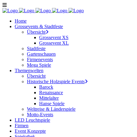
Home
Grossevents & Stadtfeste
Übersicht
Grossevent XS
Grossevent XL
Stadtfeste
Gartenschauen
Firmenevents
Mega Spiele
Themenwelten
Übersicht
Historische Holzspiele Events
Barock
Renaissance
Mittelalter
Hanse Spiele
Weltreise & Länderspiele
Motto-Events
LED Leuchtspiele
Firmen
Event Konzepte
Spielothek