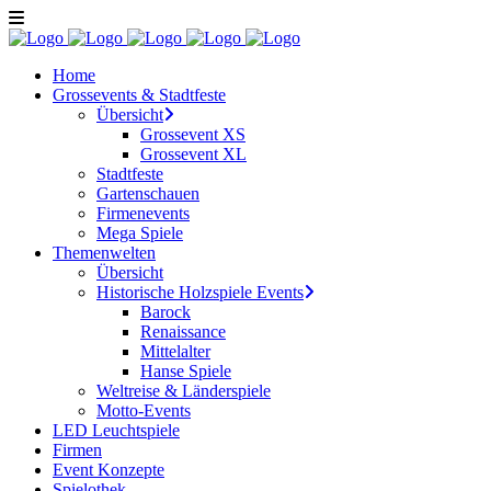
Home
Grossevents & Stadtfeste
Übersicht
Grossevent XS
Grossevent XL
Stadtfeste
Gartenschauen
Firmenevents
Mega Spiele
Themenwelten
Übersicht
Historische Holzspiele Events
Barock
Renaissance
Mittelalter
Hanse Spiele
Weltreise & Länderspiele
Motto-Events
LED Leuchtspiele
Firmen
Event Konzepte
Spielothek