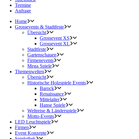
Termine
Anfrage
Home
Grossevents & Stadtfeste
Übersicht
Grossevent XS
Grossevent XL
Stadtfeste
Gartenschauen
Firmenevents
Mega Spiele
Themenwelten
Übersicht
Historische Holzspiele Events
Barock
Renaissance
Mittelalter
Hanse Spiele
Weltreise & Länderspiele
Motto-Events
LED Leuchtspiele
Firmen
Event Konzepte
Spielothek